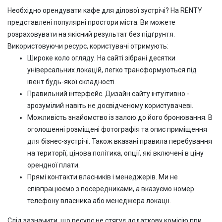
Необхідно орендувати кафе для ділової зустрічі? На RENTY
представлені популярні простори міста. Ви можете
розраховувати на якісний результат без підґрунтя.
Використовуючи ресурс, користувачі отримують:
Широке коло огляду. На сайті зібрані десятки
універсальних локацій, легко трансформуються під
івент будь-якої складності.
Правильний інтерфейс. Дизайн сайту інтуїтивно -
зрозумілий навіть не досвідченому користувачеві.
Можливість знайомство із залою до його бронювання. В
оголошенні розміщені фотографія та опис приміщення
для бізнес-зустрічі. Також вказані правила перебування
на території, цінова політика, опції, які включені в ціну
орендної плати.
Прямі контакти власників і менеджерів. Ми не
співпрацюємо з посередниками, а вказуємо номер
телефону власника або менеджера локації.
Слід зазначити, що ресурс не стягує додаткову комісію при