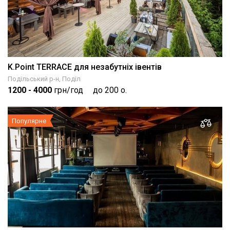
K.Point TERRACE для незабутніх івентів
Подільський р-н, Поділ
1200
- 4000
грн/год
до 200 о.
Популярне