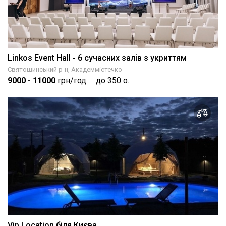
Linkos Event Hall - 6 сучасних залів з укриттям
Святошинський р-н, Академмістечко
9000
- 11000
грн/год
до 350 о.
Vip Location біля Києва