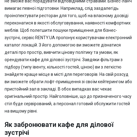
не зможе вас порадувати відповідними стравами. Бізнес-ланч
вимагає певної підготовки. Наприклад, слід заздалегідь
проінспектувати ресторан для того, щоб на власному досвіді
переконатися в якості обслуговування, наявності комфортних
меблів. Щоб полегшити пошуки приміщення для бізнес-
зустрічі, сервіс RENTY.UA пропонує користувачам електронний
каталог локацій. З його допомогою ви зможете дізнатися
деталі про простір, вивчити цінову політику та умови, як
орендувати кафе для ділової зустрічі. Завдяки фільтрам з
підбору (типу івенту, кількості гостей, ціною) ви з легкістю
знайдете краще місце в місті для переговорів. На свій розсуд
ви зможете обрати лофт-приміщення зі своїм кейтерингом або
пристойний зал в закладі. В обох випадках вас чекає
оригінальний простір. Найголовніше, що до призначеного часу
стіл буде сервірований, а персонал готовий обслужити гостей
на вищому рівні.
Як забронювати кафе для ділової
зустрічі