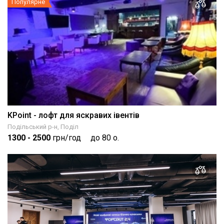
Популярне
KPoint - лофт для яскравих івентів
Подільський р-н, Поділ
1300
- 2500
грн/год
до 80 о.