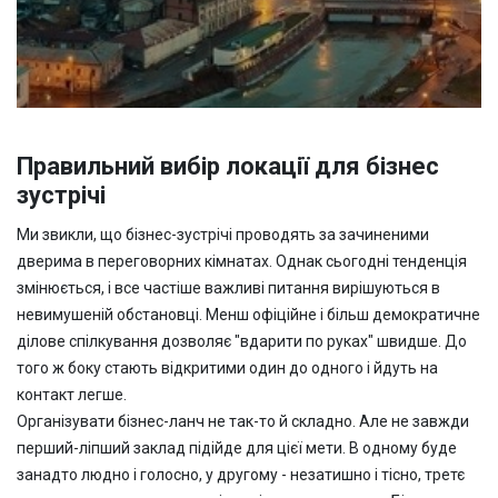
Правильний вибір локації для бізнес
зустрічі
Ми звикли, що бізнес-зустрічі проводять за зачиненими
дверима в переговорних кімнатах. Однак сьогодні тенденція
змінюється, і все частіше важливі питання вирішуються в
невимушеній обстановці. Менш офіційне і більш демократичне
ділове спілкування дозволяє "вдарити по руках" швидше. До
того ж боку стають відкритими один до одного і йдуть на
контакт легше.
Організувати бізнес-ланч не так-то й складно. Але не завжди
перший-ліпший заклад підійде для цієї мети. В одному буде
занадто людно і голосно, у другому - незатишно і тісно, ​​третє