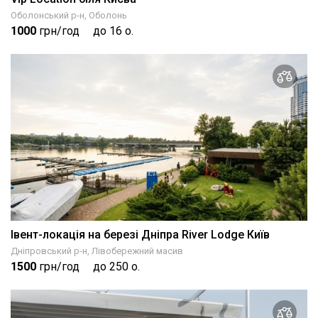
Оболонський р-н, Оболонь
1000
грн/год
до 16 о.
Івент-локація на березі Дніпра River Lodge Київ
Дніпровський р-н, Лівобережний масив
1500
грн/год
до 250 о.