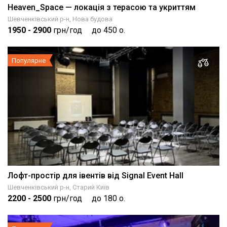
Heaven_Space — локація з терасою та укриттям
Шевченківський р-н, Нова будова
1950
- 2900
грн/год
до 450 о.
Популярне
Лофт-простір для івентів від Signal Event Hall
Шевченківський р-н, Старий Київ
2200
- 2500
грн/год
до 180 о.