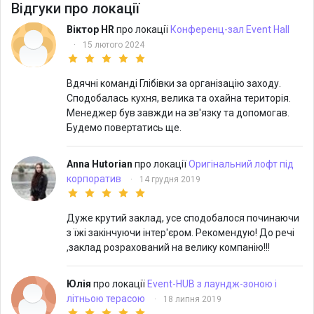
Відгуки про локації
Віктор HR
про локації
Конференц-зал Event Hall
·
15 лютого 2024
Вдячні команді Глібівки за організацію заходу.
Сподобалась кухня, велика та охайна територія.
Менеджер був завжди на зв'язку та допомогав.
Будемо повертатись ще.
Anna Hutorian
про локації
Оригінальний лофт під
корпоратив
·
14 грудня 2019
Дуже крутий заклад, усе сподобалося починаючи
з їжі закінчуючи інтер'єром. Рекомендую! До речі
,заклад розрахований на велику компанію!!!
Юлія
про локації
Event-HUB з лаундж-зоною і
літньою терасою
·
18 липня 2019