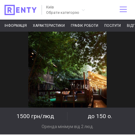
Київ
Обрати категорію
ІНФОРМАЦІЯ
ХАРАКТЕРИСТИКИ
ГРАФІК РОБОТИ
ПОСЛУГИ
ВІД
1500 грн/люд
до 150 о.
Оренда мінімум від 2 люд.