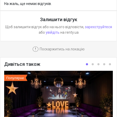
На жаль, ще немає відгуків.
Залишити відгук
Щоб залишити відгук або на нього відповісти,
зареєструйтеся
або
увійдіть
на renty.ua
!
Поскаржитись на локацію
Дивіться також
Популярне