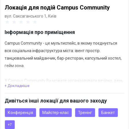
Локація для подій Campus Community
вул. Саксаганського 1,
Київ
Інформація про приміщення
Campus Community - це мультиспейс, в якому поєднується
вся соціальна інфраструктура міста: івент простір.
танцювальний майданчик, бар-ресторан, капсульний хостел,
гейм зона.
У Campus Community Ви можете організовувати вечірку, день
+ Докладніше
народження, фестивалі та культурні заходи.
У ресторані Campus можна замовити сніданки й ланчі, салати,
Дивіться інші локації для вашого заходу
супи, суші, бургери та десерти, а також піцу. З напоїв – фреші,
кава й алкголь.
Конференція
Майстер-клас
Тренінг
Банкет
Будемо раді допомогти з організацією Вашої події
+7
https://www.instagram.com/deamor.ua?