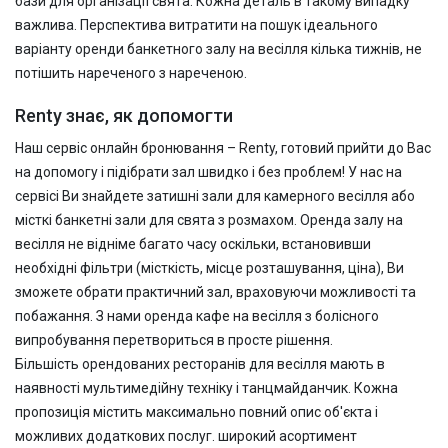
бази для організації свята. Кожна деталь в такому випадку
важлива. Перспектива витратити на пошук ідеального
варіанту
оренди банкетного залу на весілля кілька тижнів, не
потішить нареченого з нареченою.
Renty
знає, як допомогти
Наш сервіс онлайн бронювання –
Renty, готовий прийти до Вас
на допомогу і підібрати зал швидко і без проблем! У нас на
сервісі Ви знайдете затишні зали для камерного весілля або
місткі банкетні зали для свята з розмахом. Оренда залу на
весілля
не відніме багато часу оскільки, встановивши
необхідні фільтри (місткість, місце розташування, ціна), Ви
зможете обрати практичний зал, враховуючи можливості та
побажання. З нами оренда кафе на весілля з болісного
випробування перетвориться в просте рішення.
Більшість орендованих ресторанів для весілля мають в
наявності мультимедійну техніку і танцмайданчик. Кожна
пропозиція містить максимально повний опис об'єкта і
можливих додаткових послуг.
широкий асортимент