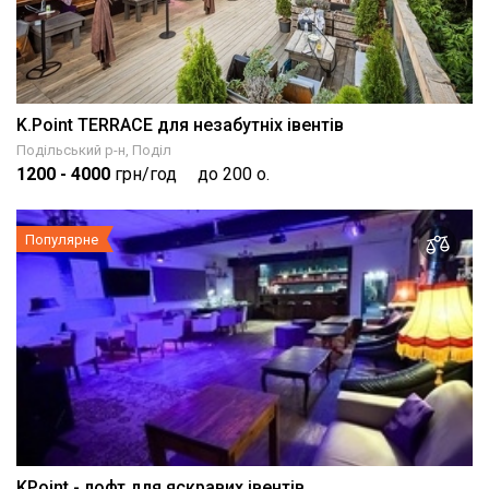
K.Point TERRACE для незабутніх івентів
Подільський р-н, Поділ
1200
- 4000
грн/год
до 200 о.
Популярне
KPoint - лофт для яскравих івентів