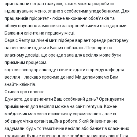
оригінальних страв і закусок, також можна розробити
індивідуальне меню, згідно з особистими уподобаннями.
Для
працівників пріоритет - якісне виконання обов'язків та
обслуговування замовників за європейськими стандартами.
Бажання клієнта на першому місці.
Сервіс
Renty
за лічені миті підбере варіант
оренди ресторану
на весілля
виходячи з Ваших побажань! Перевірте на
власному досвіді, що
оренда зала
для
весілля може бути
приємним процесом.
кщо ви господар закладу і хочете здати в
оренду кафе для
весілля – ласкаво просимо до нас! Ми допоможемо Вам
знайти клієнтів.
Стисло про головне
Думаєте, де відзначити Ваш особливий день? Орендувати
приміщення для весілля можна на сайті renty.ua. Кожен
майданчик має свою стилістичну спрямованість, але їх
об'єднує чітка організаційна робота. Який би івент ви не
задумали: будь то тематичне весілля або банкет в класичних
традиціях, будьте впевнені, все пройде на вищому рівні! Для