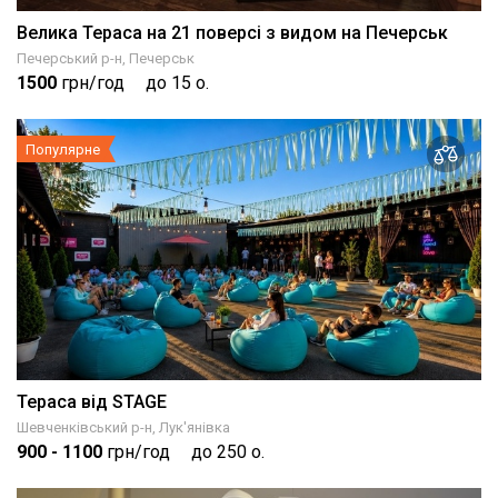
Велика Тераса на 21 поверсі з видом на Печерськ
Печерський р-н, Печерськ
1500
грн/год
до 15 о.
Популярне
Тераса від STAGE
Шевченківський р-н, Лук'янівка
900
- 1100
грн/год
до 250 о.