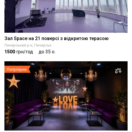
Зал Space на 21 поверсі з відкритою терасою
Печерський р-н, Печерськ
1500
грн/год
до 35 о.
Популярне