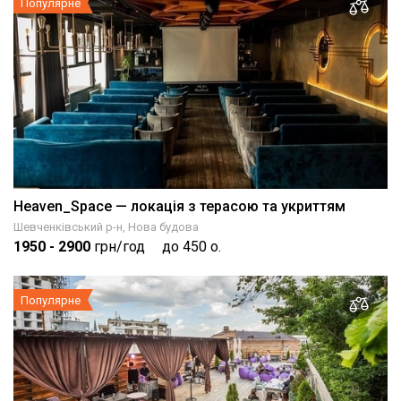
Популярне
Heaven_Space — локація з терасою та укриттям
Шевченківський р-н, Нова будова
1950
- 2900
грн/год
до 450 о.
Популярне