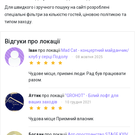
Для швидкого і зручного пошуку на сайті розроблені
спеціальні фільтри за кількістю гостей, ціновою політикою та
типом заходу.
Відгуки про локації
Іван
про локації
Mad Cat - концертний майданчик/
клуб у серці Подолу
·
08 жовтня 2025
Чудове місце, приємні люди. Рад був працювати
разом.
Аттик
про локації
"GROHOT" - Білий лофт для
ваших заходів
·
10 грудня 2021
Чудова місце Приємний власник
Богдан
про локації
Арт-пространство STAGE KYIV