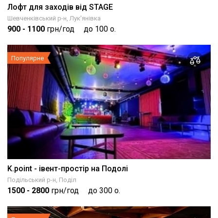
Лофт для заходів від STAGE
Шевченківський р-н, Лук'янівка
900
- 1100
грн/год
до 100 о.
Популярне
K.point - івент-простір на Подолі
Подільський р-н, Поділ
1500
- 2800
грн/год
до 300 о.