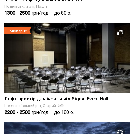
Подільський р-н, Поділ
1300
- 2500
грн/год
до 80 о.
Популярне
Лофт-простір для івентів від Signal Event Hall
Шевченківський р-н, Старий Київ
2200
- 2500
грн/год
до 180 о.