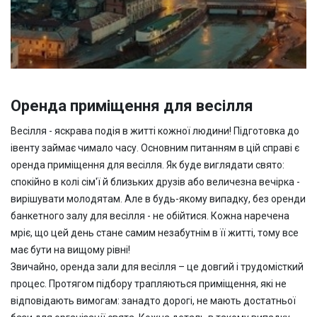
Оренда приміщення для весілля
Весілля - яскрава подія в житті кожної людини! Підготовка до
івенту займає чимало часу. Основним питанням в цій справі є
оренда приміщення для весілля. Як буде виглядати свято:
спокійно в колі сім'ї й близьких друзів або величезна вечірка -
вирішувати молодятам. Але в будь-якому випадку, без оренди
банкетного залу для весілля
- не обійтися. Кожна наречена
мріє, що цей день стане самим незабутнім в її житті, тому все
має бути на вищому рівні!
Звичайно,
оренда зали для весілля –
це довгий і трудомісткий
процес. Протягом підбору трапляються приміщення, які не
відповідають вимогам: занадто дорогі, не мають достатньої