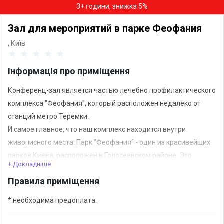
3+ години, знижка 5%
Зал для мероприятий в парке Феофания
,
Київ
Інформація про приміщення
Конференц-зал является частью лечебно профилактического
комплекса "Феофания", который расположен недалеко от
станций метро Теремки.
И самое главное, что наш комплекс находится внутри
живописного места. Парк "Феофания" - один из красивейших
парков Киева, расположен в Голосеевском районе. Это
+ Докладніше
сочетания тишины и спокойствия, дикого леса и
Правила приміщення
облагороженной природы.
У нас также есть возможность организовать расселение
* необходима предоплата.