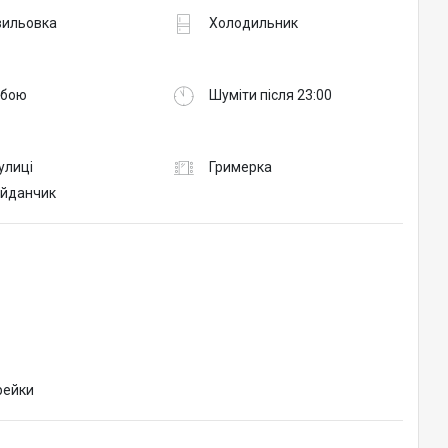
вильовка
Холодильник
обою
Шуміти після 23:00
вулиці
Гримерка
йданчик
рейки