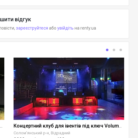
шити відгук
повісти,
зареєструйтеся
або
увійдіть
на renty.ua
U
oga Hall для конференцій та інших заходів
Концертний клуб для івентів під ключ Volume Club
Солом'янський р-н, Відрадний
Об