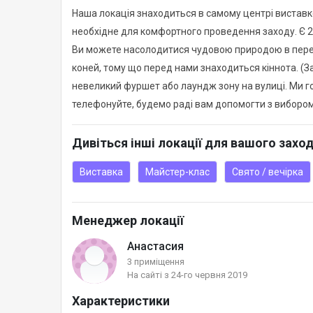
Наша локація знаходиться в самому центрі виставк
необхідне для комфортного проведення заходу. Є 22 
Ви можете насолодитися чудовою природою в перер
коней, тому що перед нами знаходиться кіннота. (З
невеликий фуршет або лаундж зону на вулиці. Ми г
телефонуйте, будемо раді вам допомогти з виборо
Дивіться інші локації для вашого захо
Виставка
Майстер-клас
Свято / вечірка
Менеджер локації
Анастасия
3 приміщення
На сайті з 24-го червня 2019
Характеристики