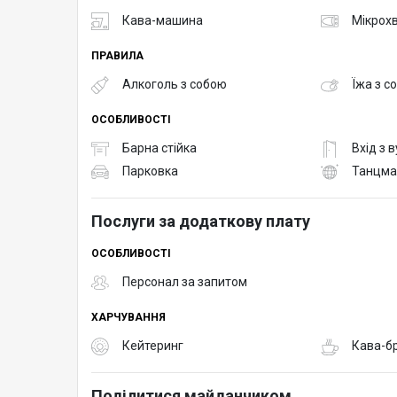
Кава-машина
Мікрох
ПРАВИЛА
Алкоголь з собою
Їжа з с
ОСОБЛИВОСТІ
Барна стійка
Вхід з 
Парковка
Танцма
Послуги за додаткову плату
ОСОБЛИВОСТІ
Персонал за запитом
ХАРЧУВАННЯ
Кейтеринг
Кава-б
Поділитися майданчиком