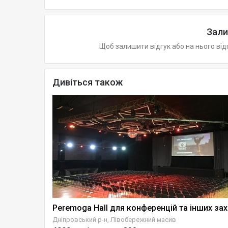
Зали
Щоб залишити відгук або на нього від
Дивіться також
з укриттям
Perem
Дніпровський р-н, Лівобережний масив