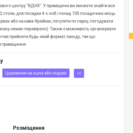
ового центру "ВДНХ". У приміщенні ви зможете знайти все
столи, для посадки 4-х осіб і понад 100 посадочних місць.
вах або на кава-брейках, погуляти по парку, погодувати
апаху немає-перевірено). Також є можливість організувати
отові прийняти будь-який формат заходу, так що
м приміщення.
ду
Церемонія на сцені або подіумі
+2
Розміщення