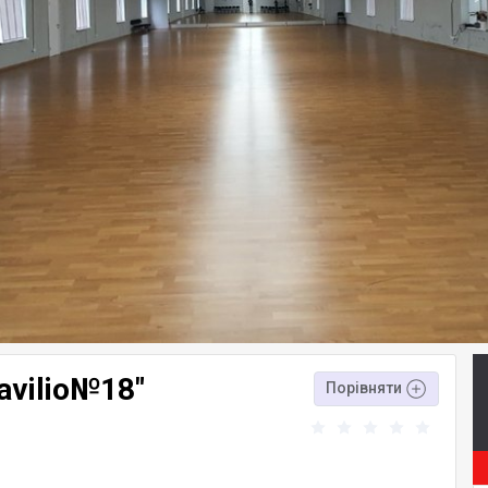
avilio№18"
Порівняти