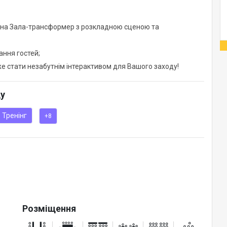
нана Зала-трансформер з розкладною сценою та
ання гостей;
оже стати незабутнім інтерактивом для Вашого заходу!
ду
Тренінг
+8
Розміщення