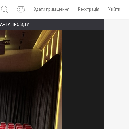
Здати приміщення
Реєстрація
Увійти
АРТА ПРОЇЗДУ