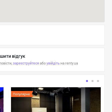
шити відгук
повісти,
зареєструйтеся
або
увійдіть
на renty.ua
Популярне