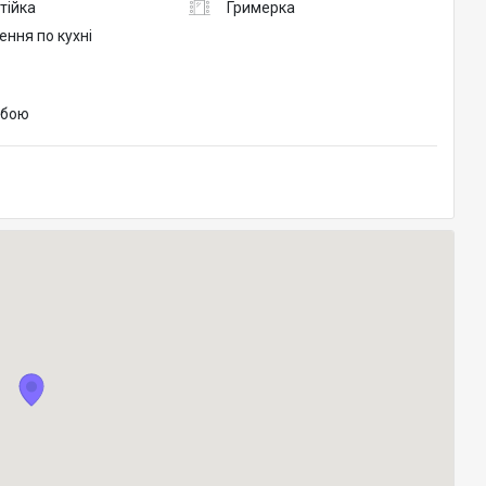
тійка
Гримерка
ння по кухні
обою