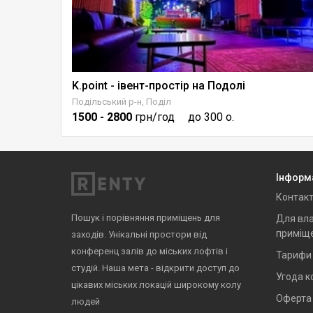
K.point - івент-простір на Подолі
Зал "ФОРУМ" для ділових заходів центрі міста
Подільський р-н, Поділ
1500
- 2800
грн/год
до 300 о.
Інформ
Контак
Пошук і порівняння приміщень для
Для вла
приміщ
заходів. Унікальні простори від
конференц залів до міських лофтів і
Тарифи
студій. Наша мета - відкрити доступ до
Угода к
цікавих міських локацій широкому колу
Оферта
людей