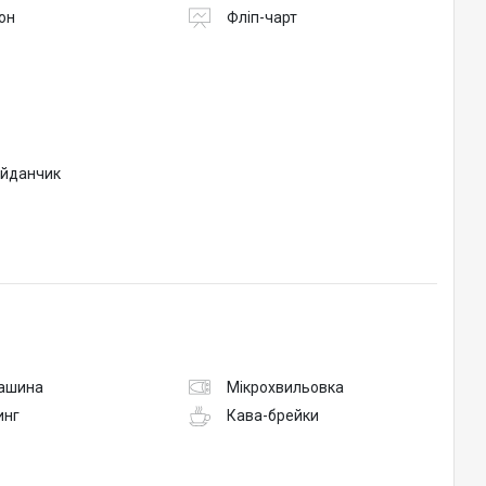
он
Фліп-чарт
йданчик
ашина
Мікрохвильовка
инг
Кава-брейки