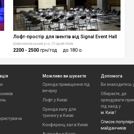
Лофт-простір для івентів від Signal Event Hall
В
Шевченківський р-н, Старий Київ
Пе
2200
- 2500
грн/год
до 180 о.
7
ація
Можливо ви шукаєте
Допомога
ти
Оренда приміщення під
Ви знаходитесь 
вечірку
сників
Обираєте, де
ень
Лофт у Києві
орендувати при
під захід у
Оренда залу для
м. Київ
?
тренінгу в Києві
ористувача
Список популяр
Конференц зал в Києві
майданчиків