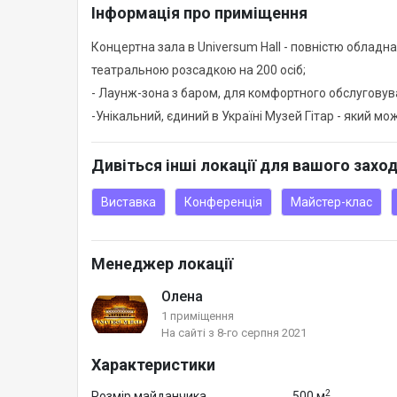
Інформація про приміщення
Концертна зала в Universum Hall - повністю облад
театральною розсадкою на 200 осіб;
- Лаунж-зона з баром, для комфортного обслуговув
-Унікальний, єдиний в Україні Музей Гітар - який м
Дивіться інші локації для вашого захо
Виставка
Конференція
Майстер-клас
Менеджер локації
Олена
1 приміщення
На сайті з 8-го серпня 2021
Характеристики
2
Розмір майданчика
500 м