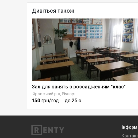
Дивіться також
Зал для занять з розсадженням "клас"
Зал для тренінгів beauty-індустрії в центрі Дніпра
Кіровський р-н, Річпорт
150
грн/год
до 25 о.
Інформ
Контак