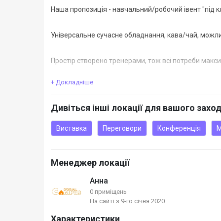
Наша пропозиція - навчальний/робочий івент "під кл
Універсальне сучасне обладнання, кава/чай, можли
Простір створено тренерами, тож всі потреби макс
+ Докладніше
Ідеально для корпоративних або навчальних західів: 
психологічних сесій, фотосесій, брейнштормінгів.
Дивіться інші локації для вашого захо
Зручне розташування: ТДЦ Lux, поблизу театра Опер
Виставка
Переговори
Конференція
М
Менеджер локації
Анна
0 приміщень
На сайті з 9-го січня 2020
Характеристики