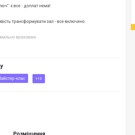
юч": є все - доплат нема!
вість трансформувати зал - все включено.
имально враховані.
семінарів, тренінгів, майстер-класів, робочих зустрічей,
ду
и та балету, адреса: пр. Дмитра Яворницького 72 Б,
айстер-клас
+10
Розміщення