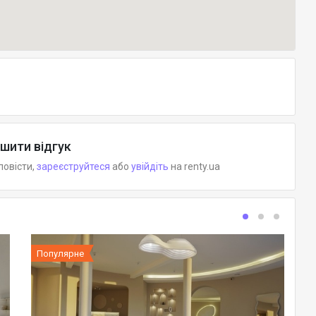
шити відгук
повісти,
зареєструйтеся
або
увійдіть
на renty.ua
Популярне