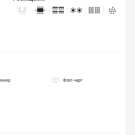
но тарифу)
іонер
Фліп-чарт