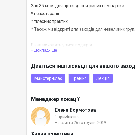
Зал 35 кв.м. для проведення різних семінарів з:
* психотерапії
* тілесних практик
* Також ми відкриті для заходів для невеликих груп
Вікна виходять у тихе подвір'я.
+ Докладніше
Можливе розміщення:
Дивіться інші локації для вашого захо
* до 7 масажних столів.
* до 4 письмових столів
Майстер-клас
Тренінг
Лекція
Зал знаходиться у центрі Києва,
Менеджер локації
ст.м. Майдан Незалежності,
вул. Малопідвальна 6.
Елена Бормотова
1 приміщення
На сайті з 26-го грудня 2019
Сервіс:
- кулер із водою та чашки (одноразовий посуд ваш)
Характеристики