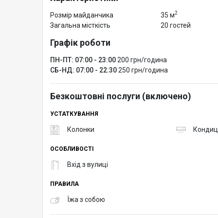
- електро чайник / марміт
2
Розмір майданчика
35 м
- WiFI
Загальна місткість
20 гостей
- можлива оренда масажних столів.
Графік роботи
- флипчарт (пензли несіть свої)
- проектор (користування оплачуеться окремо згід
ПН-ПТ: 07:00 - 23:00
200 грн/година
СБ-НД: 07:00 - 22:30
250 грн/година
Безкоштовні послуги (включено)
УСТАТКУВАННЯ
Колонки
Кондиц
ОСОБЛИВОСТІ
Вхід з вулиці
ПРАВИЛА
Їжа з собою