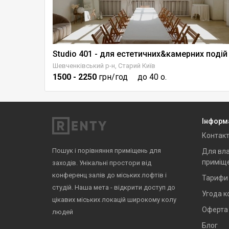
Studio 401 - для естетичних&камерних подій
Будинок для івентів у Києві з банкетним залом +СПА
Шевченківський р-н, Старий Київ
1500
- 2250
грн/год
до 40 о.
Інформ
Контак
Пошук і порівняння приміщень для
Для вла
приміщ
заходів. Унікальні простори від
конференц залів до міських лофтів і
Тарифи
студій. Наша мета - відкрити доступ до
Угода к
цікавих міських локацій широкому колу
Оферта
людей
Блог