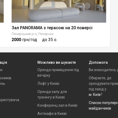
Зал PANORAMA з терасою на 20 поверсі
Печерський р-н, Печерськ
Ше
2000
грн/год
до 35 о.
6
ація
Можливо ви шукаєте
Допомога
ти
Оренда приміщення під
Ви знаходитесь 
вечірку
сників
Обираєте, де
ень
Лофт у Києві
орендувати при
під захід у
Оренда залу для
м. Київ
?
тренінгу в Києві
ористувача
Список популяр
Конференц зал в Києві
майданчиків
Антікафе в Києві