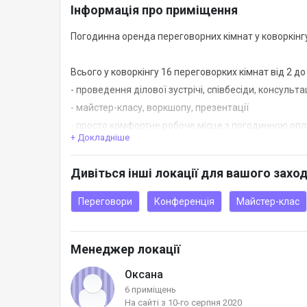
Інформація про приміщення
Погодинна оренда переговорних кімнат у коворкінг
Всього у коворкінгу 16 переговорких кімнат від 2 до 
- проведення ділової зустрічі, співбесіди, консультац
- майстер-класу, воркшопу, презентації
- просто комфортне робоче місце з погодинною оп
+ Докладніше
офісі
Дивіться інші локації для вашого захо
У вартість входить:
офісна інфракструтра коворкінгу
Переговори
Конференція
Майстер-клас
базові канцтовари
чай та кава, вода
Менеджер локації
печиво
високошвидкісний WI-FI
Оксана
техніка для проведення презентацій (телевізор, ка
6 приміщень
На сайті з 10-го серпня 2020
маркерна дошка - запрошуйте її під час бронюванн