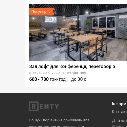
Популярне
Зал лофт для конференції, переговорів
Шевченківський р-н, Старий Київ
600
- 700
грн/год
до 30 о.
Інформ
Контак
Пошук і порівняння приміщень для
Для вла
приміщ
заходів. Унікальні простори від