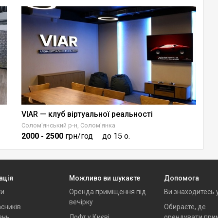
VIAR — клуб віртуальної реальності
Солом'янський р-н, Солом'янка
Пе
2000
- 2500
грн/год
до 15 о.
1
ація
Можливо ви шукаєте
Допомога
ти
Оренда приміщення під
Ви знаходитесь 
вечірку
сників
Обираєте, де
ень
Лофт у Києві
орендувати при