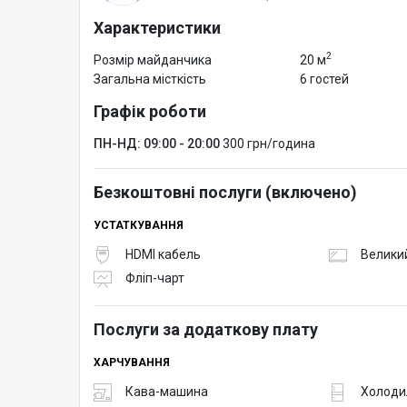
Характеристики
Для оренди необхідні документи, які посвідчують о
2
Розмір майданчика
20 м
Загальна місткість
6 гостей
Графік роботи
ПН-НД: 09:00 - 20:00
300 грн/година
Безкоштовні послуги (включено)
УСТАТКУВАННЯ
HDMI кабель
Великий
Фліп-чарт
Послуги за додаткову плату
ХАРЧУВАННЯ
Кава-машина
Холоди