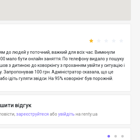
 до людей у поточний, важкий для всіх час. Вимкнули
12:00 мало бути онлайн заняття. По телефону видало у пошуку
шов з дитиною до коворкінгу з проханням увійти у ситуацію і
. Запропонував 100 грн. Адміністратор сказала, що це
або ідіть гуляти звідси. На 95% коворкінг був порожній.
шити відгук
повісти,
зареєструйтеся
або
увійдіть
на renty.ua