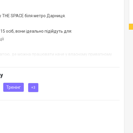
у THE SPACE біля метро Дарниця.
15 осіб, вони ідеально підійдуть для:
ії
латою, де можна працювати наче у власному приватному
ду
Тренінг
+3
белі) - запрошуйте під час бронювання, це безкоштовно
я