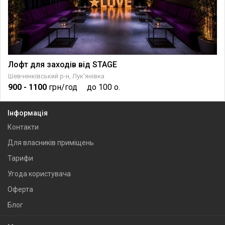
Лофт для заходів від STAGE
Шевченківський р-н, Лук'янівка
900
- 1100
грн/год
до 100 о.
Інформація
Контакти
Для власників приміщень
Тарифи
Угода користувача
Оферта
Блог