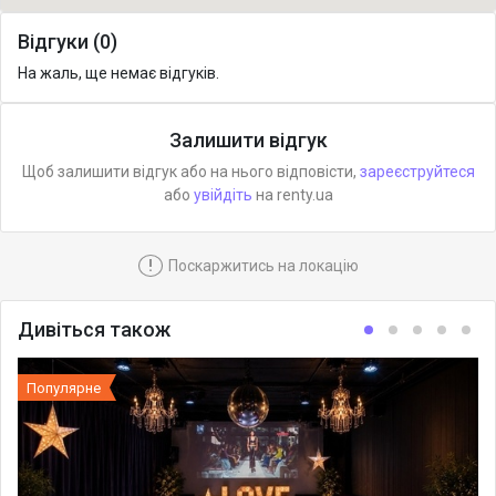
Відгуки (0)
На жаль, ще немає відгуків.
Залишити відгук
Щоб залишити відгук або на нього відповісти,
зареєструйтеся
або
увійдіть
на renty.ua
!
Поскаржитись на локацію
Дивіться також
Популярне