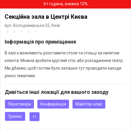
6+ година, знижка 10%
Секційна зала в Центрі Києва
вул. Володимирська 55,
Київ
Інформація про приміщення
В залі є можливість розставити столи та стільці за запитом
клієнта. Можна зробити круглий стіл, або розсадження театр.
Ми дбаємо, щоб гостям було затишно тут проводити заходи
різної тематики.
Дивіться інші локації для вашого заходу
Переговори
Конференція
Майстер-клас
Тренінг
+1