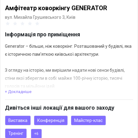
Амфітеатр коворкінгу GENERATOR
вул. Михайла Грушевського 3,
Київ
Інформація про приміщення
Generator – більше, ніж коворкінг. Розташований у будівлі, яка
є історичною пам'яткою київської архітектури.
З огляду на історію, ми вирішили надати нові сенси будівлі,
стіни якої зберегли в собі: майже 100-річну історію, тисячі
голосів та мільйони ідей.
+ Докладніше
Приміщення у пастельних тонах із панорамними вікнами.
Дивіться інші локації для вашого заходу
Підходить для проведення урочистостей, виставок, лекцій,
фото та відеозйомок, неформальних зустрічей.
Виставка
Конференція
Майстер-клас
Тренінг
+6