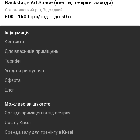
Backstage Art Space (івенти, вечірки, заходи)
Солом'янський р-н, Відрадний
500
- 1500
грн/год
до 50 о.
Інформація
Контакти
Для власників приміщень
Тарифи
Угода користувача
Оферта
Блог
Можливо ви шукаєте
Оренда приміщення під вечірку
Лофт у Києві
Оренда залу для тренінгу в Києві