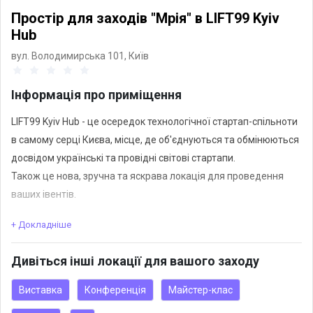
Простір для заходів "Мрія" в LIFT99 Kyiv
Hub
вул. Володимирська 101,
Київ
Інформація про приміщення
LIFT99 Kyiv Hub - це осередок технологічної стартап-спільноти
в самому серці Києва, місце, де об'єднуються та обмінюються
досвідом українські та провідні світові стартапи.
Також це нова, зручна та яскрава локація для проведення
ваших івентів.
+ Докладніше
“Мрія” - це простора скляна зала зі сценою, яка завдяки
скляним стінам, що трансформуються, може бути розділена
Дивіться інші локації для вашого заходу
на 2 частини (105 та 48 м² відповідно). Мрія може бути
розділена на Мрію Велику залу та Мрію Малу залу.
Виставка
Конференція
Майстер-клас