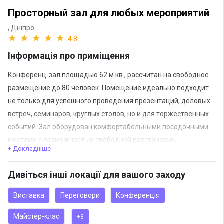
Просторный зал для любых мероприятий
,
Дніпро
4.8
Інформація про приміщення
Конференц-зал площадью 62 м.кв., рассчитан на свободное
размещение до 80 человек. Помещение идеально подходит
не только для успешного проведения презентаций, деловых
встреч, семинаров, круглых столов, но и для торжественных
событий. Зал оборудован комфортабельными посадочными
местами с возможностью свободной расстановки,
+ Докладніше
мобильным экраном,мультимедийным проектором,
флипчартом, доступом к беспроводному интернету и
Дивіться інші локації для вашого заходу
системой кондиционирования. Атмосфера
доброжелательности и комфорта будет сопровождать Вас в
Виставка
Переговори
Конференція
течение всего мероприятия
Майстер-клас
+3