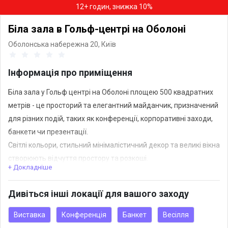
12+ годин, знижка 10%
Біла зала в Гольф-центрі на Оболоні
Оболонська набережна 20,
Київ
Інформація про приміщення
Біла зала у Гольф центрі на Оболоні площею 500 квадратних
метрів - це просторий та елегантний майданчик, призначений
для різних подій, таких як конференції, корпоративні заходи,
банкети чи презентації.
Світлі кольори, стильний мінімалістичний декор та великі вікна
створюють відчуття простору та розкоші.
+ Докладніше
Додаткові можливості:
Можливість розширення інтернет-каналу до 2 Гбіт / сек.
Дивіться інші локації для вашого заходу
Сцена, звук і світло комплектуються згідно райдеру.
Захоплюючий панорамний вид на Дніпро.
Виставка
Конференція
Банкет
Весілля
Гримерні.