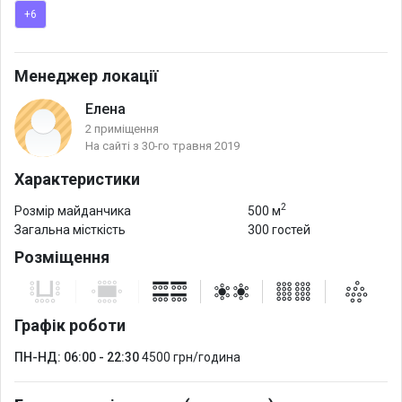
+6
Ліфт.
Зали третього поверху розширюють організаційні можливості
заходу,
Менеджер локації
у теплу пору року можливо провести кава-паузу або фуршет
Елена
на драйвинг рейнджі, помилуватися видом на Дніпро і гольф-
2 приміщення
поле.
На сайті з 30-го травня 2019
Характеристики
2
Розмір майданчика
500 м
Загальна місткість
300 гостей
Розміщення
Графік роботи
ПН-НД: 06:00 - 22:30
4500 грн/година