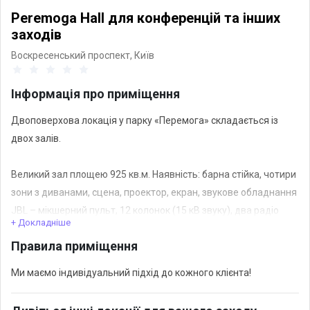
Peremoga Hall для конференцій та інших
заходів
Воскресенський проспект,
Київ
Інформація про приміщення
Двоповерхова локація у парку «Перемога» складається із
двох залів.
Великий зал площею 925 кв.м. Наявність: барна стійка, чотири
зони з диванами, сцена, проектор, екран, звукове обладнання
JBL – мікшерний пульт, 12 колонок (15 кВ звуку), два радіо
+ Докладніше
мікрофони, світлове обладнання: пари – 30 штук, голови з
Правила приміщення
фільтрами – 8 штук ., світлодіодне підсвічування, стільці 250
штук, Wi Fi.
Ми маємо індивідуальний підхід до кожного клієнта!
На другому поверсі зал площею 360 кв. В наявності: дивани,