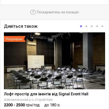
!
Поскаржитись на локацію
Дивіться також
Популярне
у
Лофт-простір для івентів від Signal Event Hall
Шевченківський р-н, Старий Київ
2200
- 2500
грн/год
до 180 о.