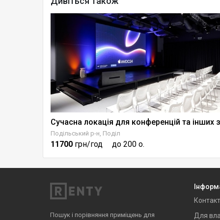
Дивіться також
Мала конференц зала з LED екран. та акустичним зву
Подільський р-н, Поділ
11700
грн/год
до 200 о.
Інформ
Контак
Пошук і порівняння приміщень для
Для вла