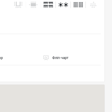
ор
Фліп-чарт