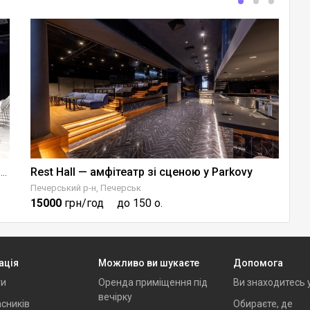
Rest Hall — амфітеатр зі сценою у Parkovy
Л
Сучасна локація для конференцій та інших заходів
Печерський р-н, Печерськ
Ше
15000
грн/год
до 150 о.
9
ація
Можливо ви шукаєте
Допомога
ти
Оренда приміщення під
Ви знаходитесь 
вечірку
сників
Обираєте, де