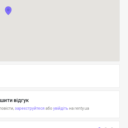
шити відгук
повісти,
зареєструйтеся
або
увійдіть
на renty.ua