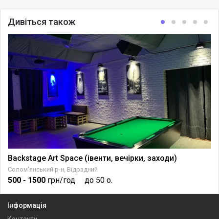
Дивіться також
Backstage Art Space (івенти, вечірки, заходи)
Солом'янський р-н, Відрадний
500
- 1500
грн/год
до 50 о.
Інформація