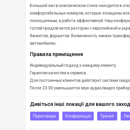
Большой зал в классическом стиле находится в оте
комфортабельных номеров, которые оснащены все
полноценным, а работа эффективной. Наш конферен
гостей предлагается ресторан с европейской и укр
банкетов, фуршетов. Возможность заказа трансфе
автомобилях.
Правила приміщення
Индивидуальный подход к каждому клиенту.
Гарантия качества и сервиса.
Для постоянных клиентов действует система скидо
После 23-00 уменьшается звук аудио/видео прибо
Дивіться інші локації для вашого захо
Переговори
Конференція
Тренінг
Ле