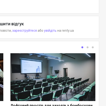
шити відгук
повісти,
зареєструйтеся
або
увійдіть
на renty.ua
Л
Лофтовий простір для заходів з бомбосховищем - СВС