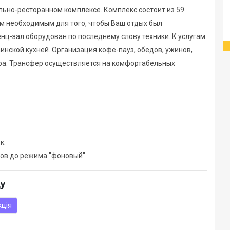
льно-ресторанном комплексе. Комплекс состоит из 59
м необходимым для того, чтобы Ваш отдых был
ц-зал оборудован по последнему слову техники. К услугам
аинской кухней. Организация кофе-пауз, обедов, ужинов,
ра. Трансфер осуществляется на комфортабельных
к.
ров до режима "фоновый"
ду
кція