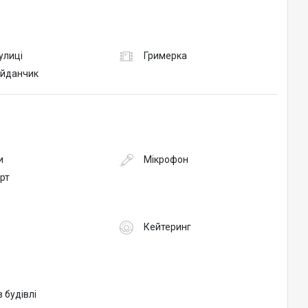
вулиці
Гримерка
йданчик
и
Мікрофон
рт
Кейтеринг
в будівлі