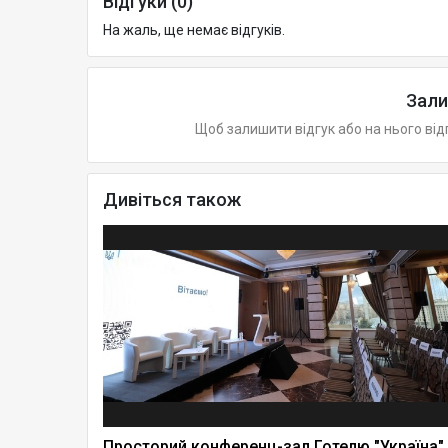
Відгуки (0)
На жаль, ще немає відгуків.
Зали
Щоб залишити відгук або на нього від
Дивіться також
Просторий конференц-зал Готелю "Україна"