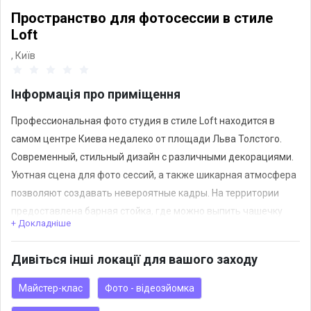
Пространство для фотосессии в стиле
Loft
,
Київ
Інформація про приміщення
Профессиональная фото студия в стиле Loft находится в
самом центре Киева недалеко от площади Льва Толстого.
Современный, стильный дизайн с различными декорациями.
Уютная сцена для фото сессий, а также шикарная атмосфера
позволяют создавать невероятные кадры. На территории
предоставлена барная стойка, где можно выпить чашечку
+ Докладніше
ароматного кофе. Возможность создания интерьерного
фотосъемки с трансформацией пространства.
Дивіться інші локації для вашого заходу
Майстер-клас
Фото - відеозйомка