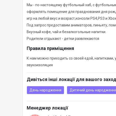
Мы - по-настоящему футбольный хаб, с футбольным
оформлять помещение для празднования дня рожден
игр на любой вкус и возраст,консоли PS4,PS3 и Xbox3
Под запрос предоставим аниматоров, пиньяту, пом
Вкусный кофе, чай и безалкогольные напитки.
Родители отдыхают - детки развлекаются
Правила приміщення
К нам можно приходить со своей едой, напитками, у
звукоизоляция
Дивіться інші локації для вашого захо
День народження
Дитячий день народженн
Менеджер локації