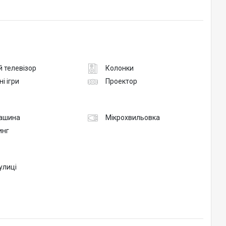
 телевізор
Колонки
ні ігри
Проектор
ашина
Мікрохвильовка
инг
вулиці