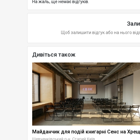
На жаль, ще немає відгуків.
Зали
Щоб залишити відгук або на нього від
Дивіться також
Emily Family Studio — камерна локація для подій
Шевченківський р-н, Старий Київ