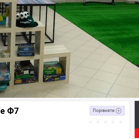
fe Ф7
Порівняти