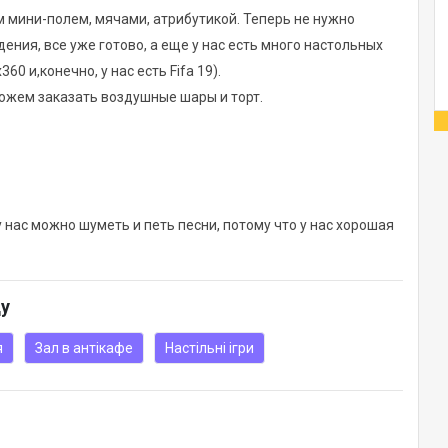
 мини-полем, мячами, атрибутикой. Теперь не нужно
ия, все уже готово, а еще у нас есть много настольных
60 и,конечно, у нас есть Fifa 19).
ожем заказать воздушные шары и торт.
 нас можно шуметь и петь песни, потому что у нас хорошая
ду
я
Зал в антікафе
Настільні ігри