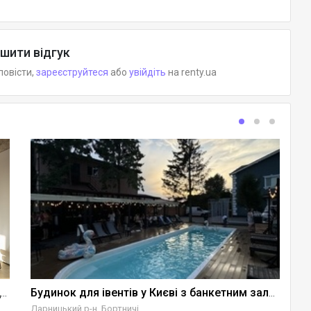
шити відгук
повісти,
зареєструйтеся
або
увійдіть
на renty.ua
Майданчик для подій книгарні Сенс на Хрещатику
Будинок для івентів у Києві з банкетним залом +СПА
Дарницький р-н, Бортничі
Пе