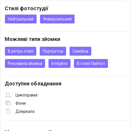
Стилі фотостудії
Нейтральний
Універсальний
Можливі типи зйомки
В ретро стилі
Портретна
Сімейна
Рекламна зйомка
Інтерв'ю
В стилі fashion
Доступне обладнання
Циклорама
Фони
Дзеркало