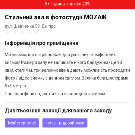
5+ година, знижка 20%
Стильний зал в фотостудії MOZAIK
вул. Шевченка 59,
Дніпро
Інформація про приміщення
Ми знаємо, що потрібно Вам для успішних і комфортних
зйомок! Розміри залу не залишать нікого байдужим - це 90
кв.м, стелі 4 м, три великих вікна дають можливість проводити
фото / відео зйомку з денним світлом. Велика біла циклорама
5х6 метрів.
Паперові фони надаються за попереднім записом.
Дивіться інші локації для вашого заходу
Майстер-клас
Фото - відеозйомка