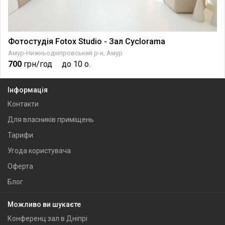
Фотостудія Fotox Studio - Зал Cyclorama
Амур-Нижньодніпровський р-н, Амур
700
грн/год
до 10 о.
Інформація
Контакти
Для власників приміщень
Тарифи
Угода користувача
Оферта
Блог
Можливо ви шукаєте
Конференц зал в Дніпрі