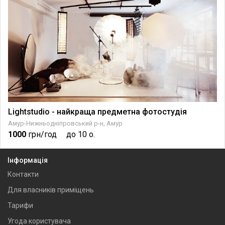
Lightstudio - найкраща предметна фотостудія
Амур-Нижньодніпровський р-н, Амур
1000
грн/год
до 10 о.
Інформація
Контакти
Для власників приміщень
Тарифи
Угода користувача