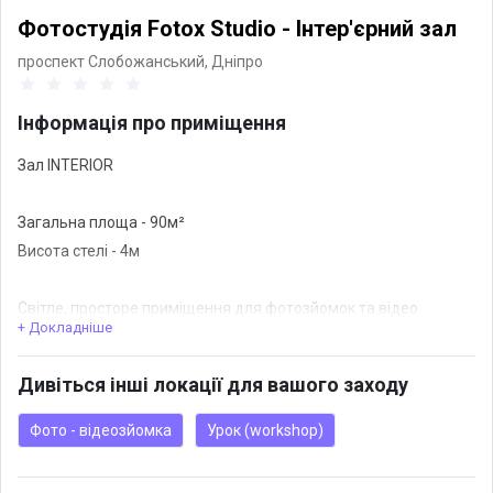
Фотостудія Fotox Studio - Інтер'єрний зал
проспект Слобожанський,
Дніпро
Інформація про приміщення
Зал INTERIOR
Загальна площа - 90м²
Висота стелі - 4м
Світле, просторе приміщення для фотозйомок та відео
+ Докладніше
контенту.
Стильний інтер'єр, велика перегородка, гойдалка та колона
Дивіться інші локації для вашого заходу
оформлена під дерево. Багато реквізиту для зйомки.
В залі чудове денне світло завдяки 3 великим вікнам з ранку і
Фото - відеозйомка
Урок (workshop)
до заходу сонця.