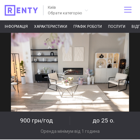
Київ
Обрати категорію
ІНФОРМАЦІЯ
ХАРАКТЕРИСТИКИ
ГРАФІК РОБОТИ
ПОСЛУГИ
ВІД
900 грн/год
до 25 о.
Оренда мінімум від 1 година