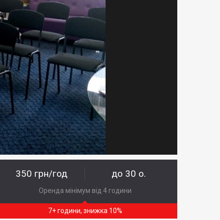
350 грн/год
до 30 о.
Оренда мінімум від 4 години
7+ години, знижка 10%