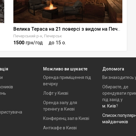
Т
Велика Тераса на 21 поверсі з видом на Печерськ
Печерський р-н, Печерськ
По
1500
грн/год
до 15 о.
3
ація
Можливо ви шукаєте
Допомога
ти
Оренда приміщення під
Ви знаходитесь 
вечірку
сників
Обираєте, де
ень
Лофт у Києві
орендувати при
під захід у
Оренда залу для
м. Київ
?
тренінгу в Києві
ористувача
Список популяр
Конференц зал в Києві
майданчиків
Антікафе в Києві