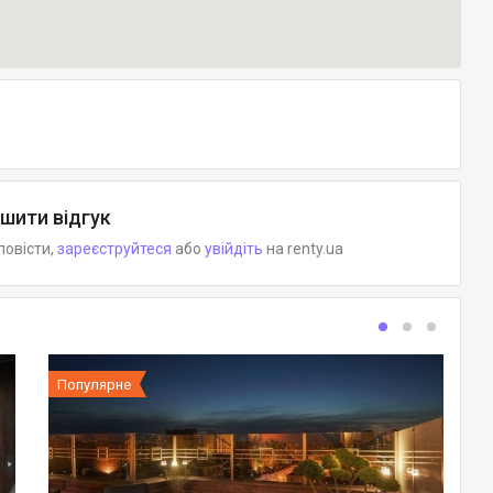
шити відгук
повісти,
зареєструйтеся
або
увійдіть
на renty.ua
Популярне