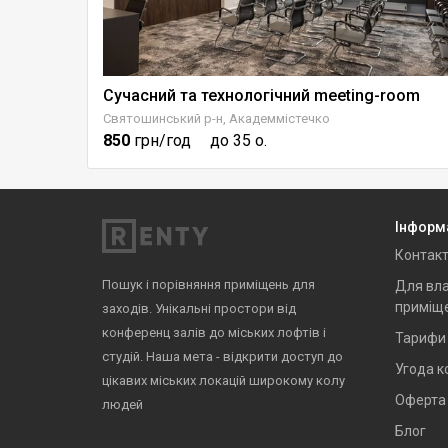
Сучасний та технологічний meeting-room
Простір OTOIY для подій на Великій Васильківській
Святошинський р-н, Академмістечко
850
грн/год
до 35 о.
Інформ
Контак
Пошук і порівняння приміщень для
Для вла
приміщ
заходів. Унікальні простори від
конференц залів до міських лофтів і
Тарифи
студій. Наша мета - відкрити доступ до
Угода к
цікавих міських локацій широкому колу
Оферта
людей
Блог