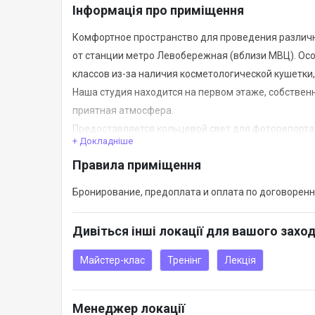
Інформація про приміщення
Комфортное пространство для проведения различны
от станции метро Левобережная (вблизи МВЦ). Осо
классов из-за наличия косметологической кушетки,
Наша студия находится на первом этаже, собствен
приятная атмосфера.
Предоставляется кольцевой свет для фоторепорта
+ Докладніше
Хорошее Wi-Fi покрытие.
Правила приміщення
Бронирование, предоплата и оплата по договоренн
Дивіться інші локації для вашого захо
Майстер-клас
Тренінг
Лекція
Менеджер локації