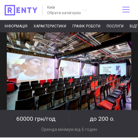
Київ
Обрати категорію
ІНФОРМАЦІЯ
ХАРАКТЕРИСТИКИ
ГРАФІК РОБОТИ
ПОСЛУГИ
ВІД
60000 грн/год
до 200 о.
Оренда мінімум від 6 годин