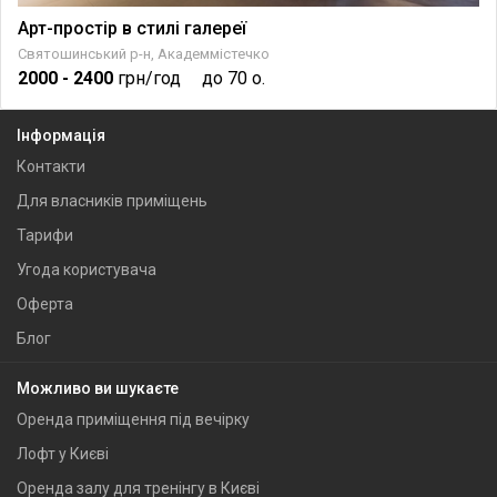
Арт-простір в стилі галереї
Святошинський р-н, Академмістечко
2000
- 2400
грн/год
до 70 о.
Інформація
Контакти
Для власників приміщень
Тарифи
Угода користувача
Оферта
Блог
Можливо ви шукаєте
Оренда приміщення під вечірку
Лофт у Києві
Оренда залу для тренінгу в Києві