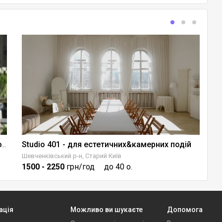
Studio 401 - для естетичних&камерних подій
Emily Family Studio — камерна локація для подій
Шевченківський р-н, Старий Київ
Пе
1500
- 2250
грн/год
до 40 о.
1
ація
Можливо ви шукаєте
Допомога