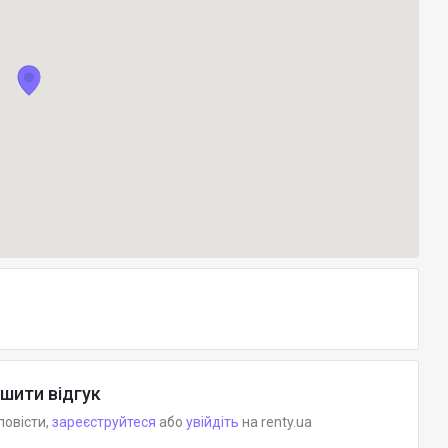
шити відгук
повісти,
зареєструйтеся
або
увійдіть
на renty.ua