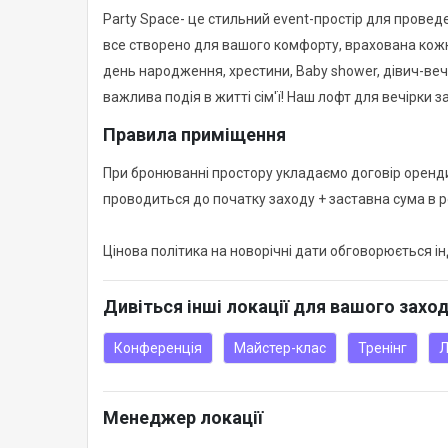
Party Space- це стильний event-простір для проведен
все створено для вашого комфорту, врахована кожн
день народження, хрестини, Baby shower, дівич-вечі
важлива подія в житті сім'ї! Наш лофт для вечірки 
Правила приміщення
При бронюванні простору укладаємо договір оренди
проводиться до початку заходу + заставна сума в ро
Цінова політика на новорічні дати обговорюється і
Дивіться інші локації для вашого захо
Конференція
Майстер-клас
Тренінг
Л
Менеджер локації