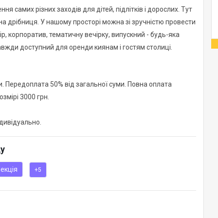
ня самих різних заходів для дітей, підлітків і дорослих. Тут
а дрібниця. У нашому просторі можна зі зручністю провести
р, корпоратив, тематичну вечірку, випускний - будь-яка
завжди доступний для оренди киянам і гостям столиці.
. Передоплата 50% від загальної суми. Повна оплата
змірі 3000 грн.
ндивідуально.
ду
екція
+5