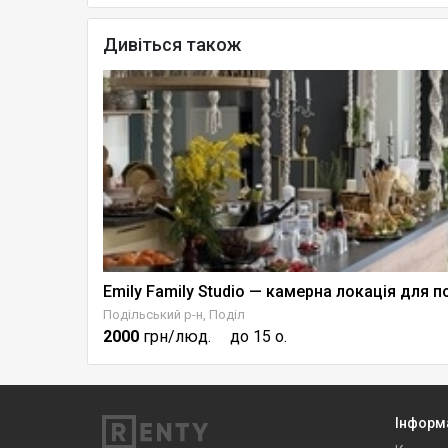
Дивіться також
ю терасою
Подільський р-н, Поділ
2000
грн/люд.
до 15 о.
Інформ