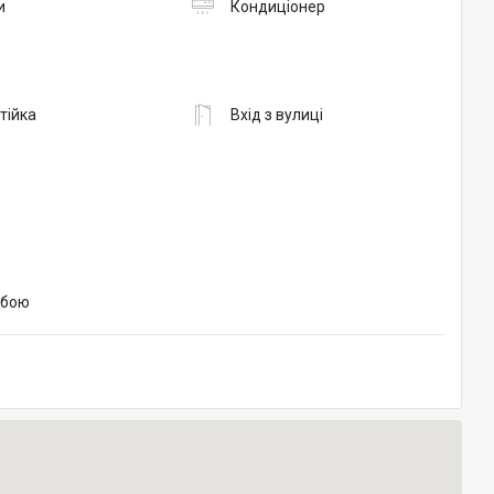
и
Кондиціонер
тійка
Вхід з вулиці
обою