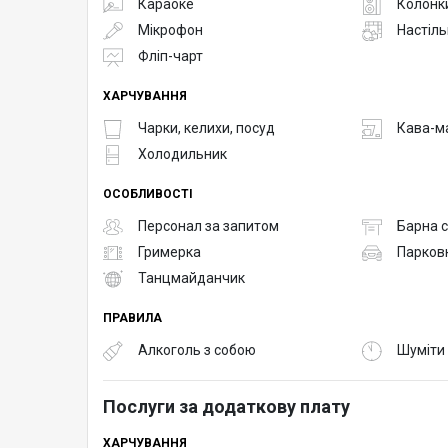
Караоке
Колонк
- ноутбук
Мікрофон
Настіль
- Wi-Fi
Фліп-чарт
- 2 комнаты для спикеров
- администратор
ХАРЧУВАННЯ
- хостесс
Чарки, келихи, посуд
Кава-м
- клининг
Холодильник
ОСОБЛИВОСТІ
Персонал за запитом
Барна с
Гримерка
Парков
Танцмайданчик
ПРАВИЛА
Алкоголь з собою
Шуміти 
Послуги за додаткову плату
ХАРЧУВАННЯ