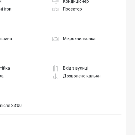
и
Кондиціонер
ні ігри
Проектор
ашина
Мікрохвильовка
тійка
Вхід з вулиці
ка
Дозволено кальян
після 23:00