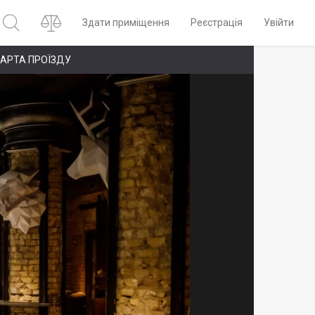
Здати приміщення
Реєстрація
Увійти
АРТА ПРОЇЗДУ