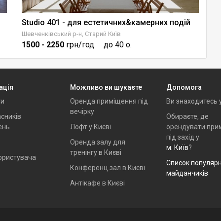
Studio 401 - для естетичних&камерних подій
B
Шевченківський р-н, Старий Київ
Со
1500
- 2250
грн/год
до 40 о.
5
ація
Можливо ви шукаєте
Допомога
ти
Оренда приміщення під
Ви знаходитесь 
вечірку
сників
Обираєте, де
ень
Лофт у Києві
орендувати при
під захід у
Оренда залу для
м. Київ
?
тренінгу в Києві
ористувача
Список популяр
Конференц зал в Києві
майданчиків
Антікафе в Києві