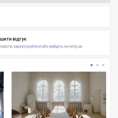
шити відгук
повісти,
зареєструйтеся
або
увійдіть
на renty.ua