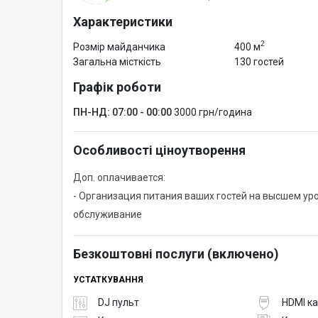
- ноутбук
Характеристики
- Wi-Fi
2
Розмір майданчика
400 м
- 2 комнаты для спикеров
Загальна місткість
130 гостей
- администратор
Графік роботи
- клининг
Расположение гостей:
ПН-НД: 07:00 - 00:00
3000 грн/година
- р-е театр (120+ чел.)
2) Стандарт+
Особливості ціноутворення
5000грн/ч.
Доп. оплачивается:
40000грн./д. (8 ч.) +1ч. до и после
- Организация питания ваших гостей на высшем ур
В стоимость входит:
обслуживание
- проф. звук и свет
- light-converse
Безкоштовні послуги (включено)
- савбуферы
- 5 проекторов
УСТАТКУВАННЯ
- экран
DJ пульт
HDMI к
- 2 микрофона