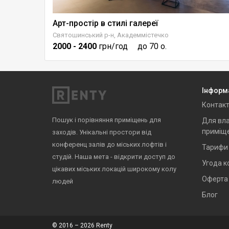
Арт-простір в стилі галереї
Лофтовий простір для заходів з бомбосховищем - СВС
Святошинський р-н, Академмістечко
2000
- 2400
грн/год
до 70 о.
Інформ
Контак
Пошук і порівняння приміщень для
Для вла
приміщ
заходів. Унікальні простори від
конференц залів до міських лофтів і
Тарифи
студій. Наша мета - відкрити доступ до
Угода к
цікавих міських локацій широкому колу
Оферта
людей
Блог
© 2016 – 2026 Renty