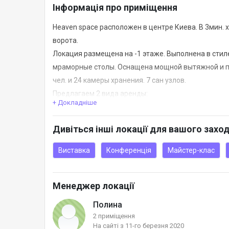
Інформація про приміщення
Heaven space расположен в центре Киева. В 3мин. 
ворота.
Локация размещена на -1 этаже. Выполнена в стил
мраморные столы. Оснащена мощной вытяжной и п
чел. и 24 камеры хранения. 7 сан узлов.
Предлагаем 2 вида аренды:
+ Докладніше
1) Стандарт
3000 грн/ч.
Дивіться інші локації для вашого захо
24000 грн/д (8 ч.) +1ч. до и после
В стоимость входит:
Виставка
Конференція
Майстер-клас
- проф. звук и свет
- light-converse
Менеджер локації
- савбуферы
- 5 проекторов
Полина
- экран
2 приміщення
На сайті з 11-го березня 2020
- 2 микрофона