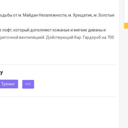
ходьбы от м. Майдан Незалежности, м. Хрещатик, м. Золотые
е лофт, который дополняют кожаные и мягкие диваны и
риточной вентиляцией. Действующий бар. Гардероб на 700
ду
Тренінг
+11