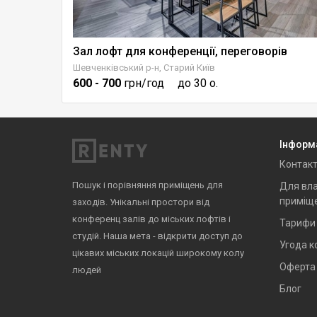
Зал лофт для конференції, переговорів
Шевченківський р-н, Старий Київ
600
- 700
грн/год
до 30 о.
Інформ
Контак
Пошук і порівняння приміщень для
Для вла
приміщ
заходів. Унікальні простори від
конференц залів до міських лофтів і
Тарифи
студій. Наша мета - відкрити доступ до
Угода к
цікавих міських локацій широкому колу
Оферта
людей
Блог