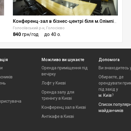
Конференц-зал в бізнес-центрі біля м.Олімпійська
Голосіївський р-н, Голосієво
Пе
840
грн/год
до 40 о.
1
ація
Можливо ви шукаєте
Допомога
ти
Оренда приміщення під
Ви знаходитесь 
вечірку
сників
Обираєте, де
ень
Лофт у Києві
орендувати при
під захід у
Оренда залу для
м. Київ
?
тренінгу в Києві
ористувача
Список популяр
Конференц зал в Києві
майданчиків
Антікафе в Києві