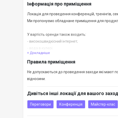
Інформація про приміщення
Локація для проведення конференцій, тренінгів, семі
Ми пропонуємо обладнане приміщення для продукт
У вартість оренди також входить:
- високошвидкісний інтернет;
- вода в кулері.
+ Докладніше
Правила приміщення
Окремо оплачується:
- чай/кава - 400 грн / день
Не допускаються до проведення заходи які мают полі
відносини.
При тривалій оренді - робимо знижки.
Дивіться інші локації для вашого захо
Переговори
Конференція
Майстер-клас