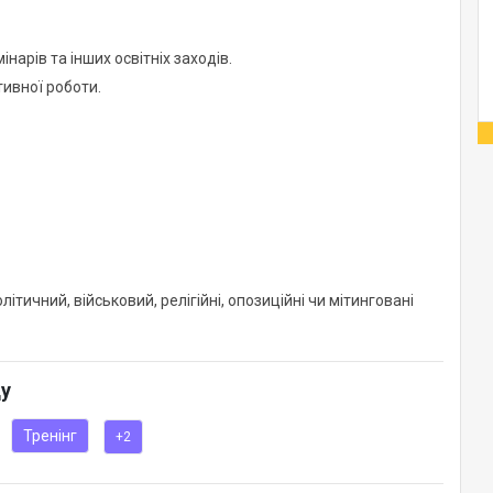
нарів та інших освітніх заходів.
ивної роботи.
тичний, військовий, релігійні, опозиційні чи мітинговані
ду
Тренінг
+2