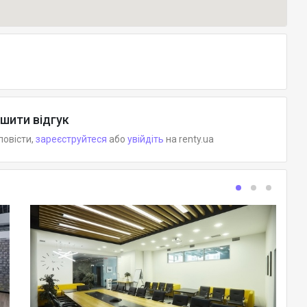
шити відгук
повісти,
зареєструйтеся
або
увійдіть
на renty.ua