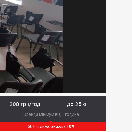
200 грн/год
до 35 о.
Оренда мінімум від 1 година
50+ година, знижка 10%