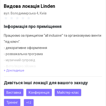
Видова локація Linden
вул. Володимирська 4,
Київ
Інформація про приміщення
Працюємо за принципом “all inclusive” та організовуємо івенти
"під ключ".
- декоративне оформлення
- розважальна програма
- музичний супровід
- фото/відео зйомка
+ Докладніше
Щоб створити для Вас щасливе свято у колі близьких людей!
Дивіться інші локації для вашого заходу
Виставка
Конференція
Майстер-клас
Тренінг
+12