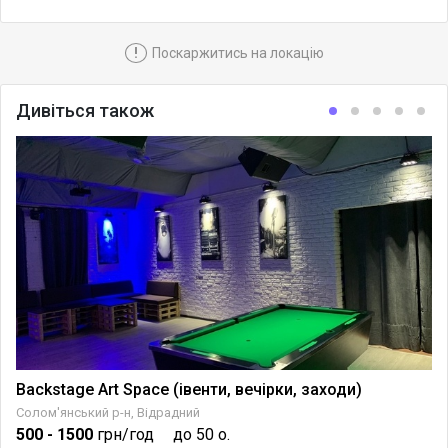
!
Поскаржитись на локацію
Дивіться також
Backstage Art Space (івенти, вечірки, заходи)
Солом'янський р-н, Відрадний
500
- 1500
грн/год
до 50 о.