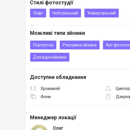
Стилі фотостудії
⁃ відпарюватель
⁃ дим машина
Лофт
Нейтральний
Універсальний
⁃ манекени
⁃ басейн 100 х 70 см, глибина 10 см
Можливі типи зйомки
Портретна
Рекламна зйомка
Арт фотосес
Для відеозйомки
Доступне обладнання
Хромакей
Цикло
Фони
Дзерк
Менеджер локації
Олег