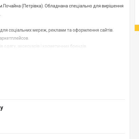
 м.Почайна (Петрівка). Обладнана спеціально для вирішення
.
для соціальних мереж, реклами та оформлення сайтів.
маркетплейсов.
в одягу, аксесуарів і косметичних брендів.
ідео візитки, блоги й відеоуроки.
 з використанням води.
ду
ої зйомки