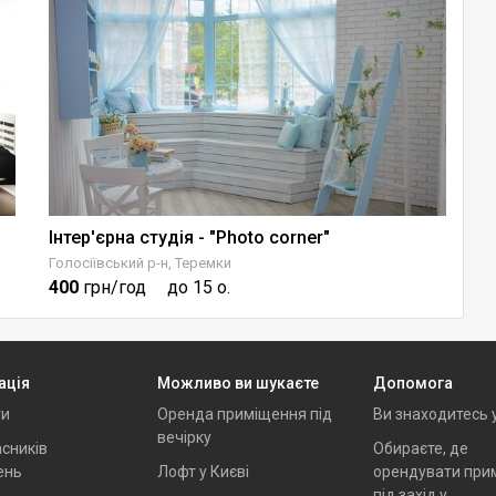
Інтер'єрна студія - "Photo corner"
Ф
Голосіївський р-н, Теремки
Го
400
грн/год
до 15 о.
3
ація
Можливо ви шукаєте
Допомога
ти
Оренда приміщення під
Ви знаходитесь 
вечірку
сників
Обираєте, де
ень
Лофт у Києві
орендувати при
під захід у