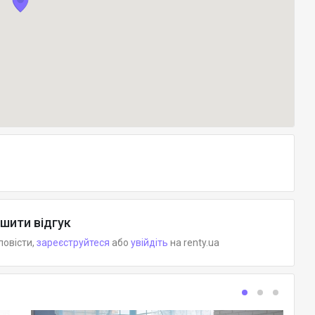
шити відгук
повісти,
зареєструйтеся
або
увійдіть
на renty.ua