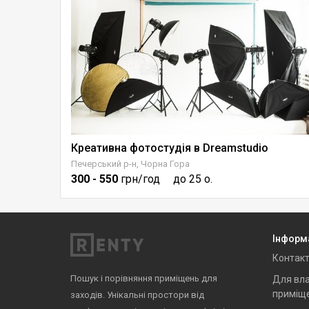
Креативна фотостудія в Dreamstudio
Печерський р-н, Чорна Гора
300
- 550
грн/год
до 25 о.
Інформ
Контак
Пошук і порівняння приміщень для
Для вла
приміщ
заходів. Унікальні простори від