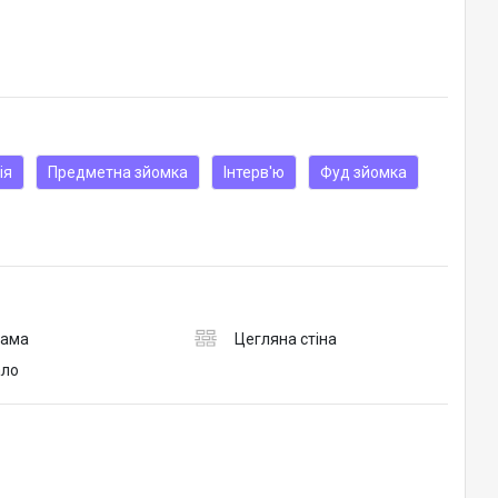
ія
Предметна зйомка
Інтерв'ю
Фуд зйомка
рама
Цегляна стіна
ало