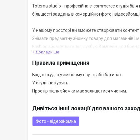
Totema studio - професійна e-commerce студія біля
більшості завдань в комерційної фото і відеозйомці
У нашому просторі ви зможете створювати контент 
Знімати предметну зйомку товару для магазинів і 
Fashion зйомку: каталог, лукбук, Кампейн для бренді
+ Докладніше
Портретне фото і відео: діловий портрет, інтерв'ю, в
Правила приміщення
Складну рекламну фото і відео зйомку, в тому числі
Записувати відео на зелений фон (хромакей).
Вхід в студію у змінному взутті або бахилах.
У студії не курять.
До ваших послуг:
Простір після зйомки має залишатися чистим.
⁃ знімальний простір 6 х 9 м, стеля 4,5 м
⁃ імпульсне світло 4 джерела
Дивіться інші локації для вашого захо
⁃ постійне світло 7 джерел
⁃ хромакей, зелений тканинний фон 3х5м
Фото - відеозйомка
⁃ паперові і вінілові фони шириною 2,72 м
⁃ кольорові папери, фони і аксесуари для предметн