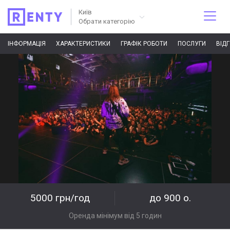
Київ
Обрати категорію
ІНФОРМАЦІЯ
ХАРАКТЕРИСТИКИ
ГРАФІК РОБОТИ
ПОСЛУГИ
ВІД
5000 грн/год
до 900 о.
Оренда мінімум від 5 годин