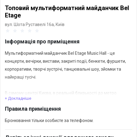
Топовий мультиформатний майданчик Bel
Etage
вул. Шота Руставелі 16а,
Київ
Інформація про приміщення
Мультиформатний майданчик Bel Etage Music Hall - це
концерти, вечірки, вистави, закриті події, бенкети, фуршети,
корпоративи, творчі зустрічі, танцювальні шоу, зйомки та
найкращі тусічі.
В самому центрі Києва, в реальній близькості до метро.
+ Докладніше
Правила приміщення
Найкраща в світі саунд система L-Acoustics, концертне світло,
велика сцена - враховано до оренди.
Бронювання тільки особисте за телефоном.
Backline будь-якої складності та професійний персонал за