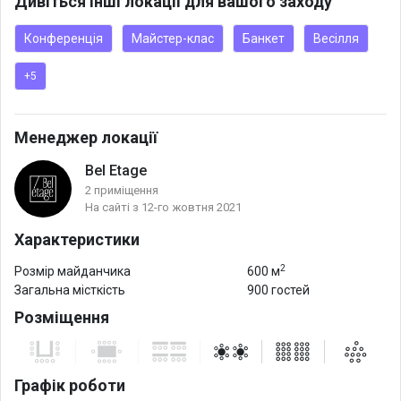
Дивіться інші локації для вашого заходу
окрему плату.
Конференція
Майстер-клас
Банкет
Весілля
Три барні стійки. Стримані ціни на напої.
+5
Будь-які конфігурації розміщення гостей.
Менеджер локації
Вентиляція. Кондиціонер. Пожежна безпека. Кімната для
Bel Etage
паління.
2 приміщення
На сайті з 12-го жовтня 2021
Увага до забаганок клієнтів та гостинність.
Характеристики
2
Розмір майданчика
600 м
Загальна місткість
900 гостей
Розміщення
Графік роботи