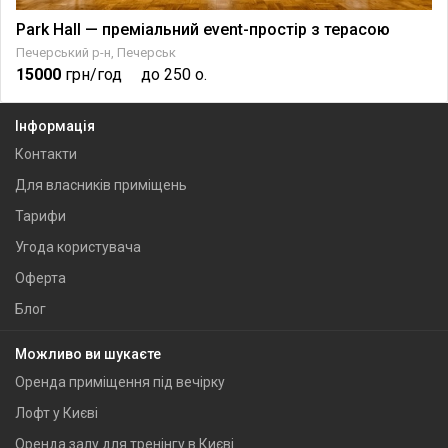
Park Hall — преміальний event-простір з терасою
Печерський р-н, Печерськ
15000
грн/год
до 250 о.
Інформація
Контакти
Для власників приміщень
Тарифи
Угода користувача
Оферта
Блог
Можливо ви шукаєте
Оренда приміщення під вечірку
Лофт у Києві
Оренда залу для тренінгу в Києві