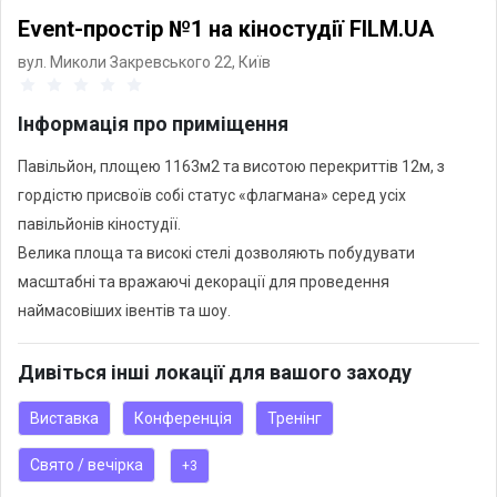
Event-простір №1 на кіностудії FILM.UA
вул. Миколи Закревського 22,
Київ
Інформація про приміщення
Павільйон, площею 1163м2 та висотою перекриттів 12м, з
гордістю присвоїв собі статус «флагмана» серед усіх
павільйонів кіностудії.
Велика площа та високі стелі дозволяють побудувати
масштабні та вражаючі декорації для проведення
Дивіться інші локації для вашого заходу
Виставка
Конференція
Тренінг
Свято / вечірка
+3