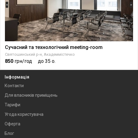
Сучасний та технологічний meeting-room
Святошинський р-н, Академмістечко
850
грн/год
до 35 о.
Інформація
Контакти
Для власників приміщень
Тарифи
Угода користувача
Оферта
Блог