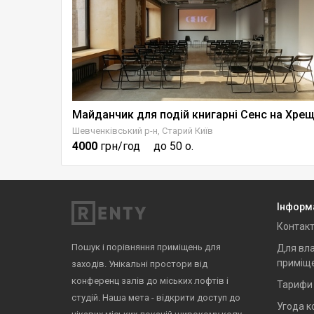
Сучасний конференц-зал "нової хвилі" до 25 гостей
Шевченківський р-н, Старий Київ
4000
грн/год
до 50 о.
Інформ
Контак
Пошук і порівняння приміщень для
Для вла
приміщ
заходів. Унікальні простори від
конференц залів до міських лофтів і
Тарифи
студій. Наша мета - відкрити доступ до
Угода к