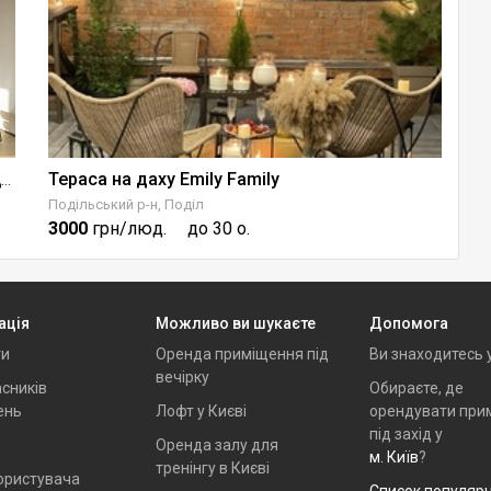
Тераса на даху Emily Family
Майданчик для подій книгарні Сенс на Хрещатику
Подільський р-н, Поділ
Го
3000
грн/люд.
до 30 о.
8
ація
Можливо ви шукаєте
Допомога
ти
Оренда приміщення під
Ви знаходитесь 
вечірку
сників
Обираєте, де
ень
Лофт у Києві
орендувати при
під захід у
Оренда залу для
м. Київ
?
тренінгу в Києві
ористувача