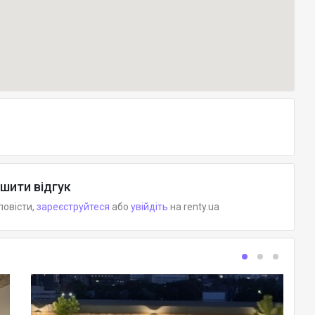
шити відгук
повісти,
зареєструйтеся
або
увійдіть
на renty.ua