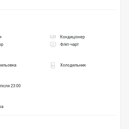
и
Кондиціонер
ор
Фліп-чарт
вильовка
Холодильник
після 23:00
ка