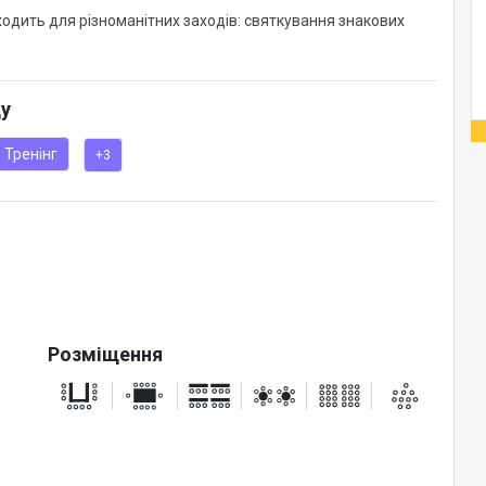
ходить для різноманітних заходів: святкування знакових
ду
Тренінг
+3
Розміщення