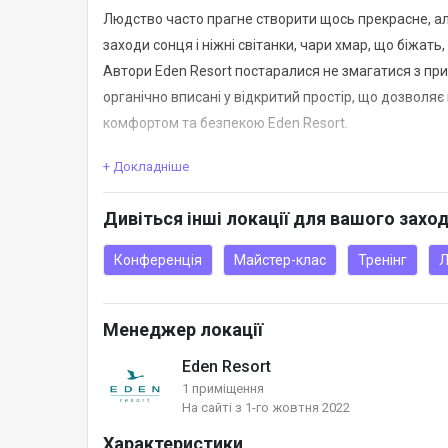
Людство часто прагне створити щось прекрасне, ал
заходи сонця і ніжні світанки, чари хмар, що біжать
Автори Eden Resort постаралися не змагатися з прир
органічно вписані у відкритий простір, що дозвол
комфортом та безпекою Eden Resort.
+ Докладніше
Ми пропонуємо в оренду конференц-зал у комплексі 
Дивіться інші локації для вашого захо
Конференція
Майстер-клас
Тренінг
Л
Менеджер локації
Eden Resort
1 приміщення
На сайті з 1-го жовтня 2022
Характеристики