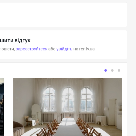
шити відгук
повісти,
зареєструйтеся
або
увійдіть
на renty.ua