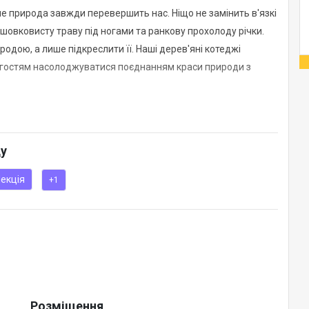
е природа завжди перевершить нас. Ніщо не замінить в'язкі
, шовковисту траву під ногами та ранкову прохолоду річки.
одою, а лише підкреслити її. Наші дерев'яні котеджі
яє гостям насолоджуватися поєднанням краси природи з
Eden Resort. Це те місце, де робота буде задоволенням.
ду
екція
+1
Розміщення