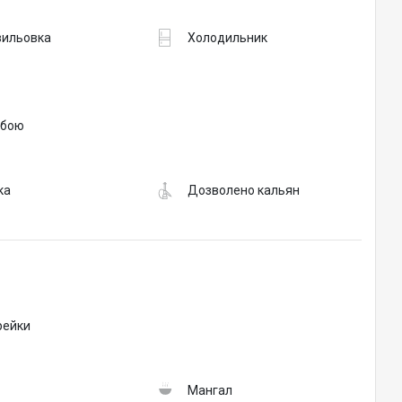
вильовка
Холодильник
обою
ка
Дозволено кальян
рейки
Мангал