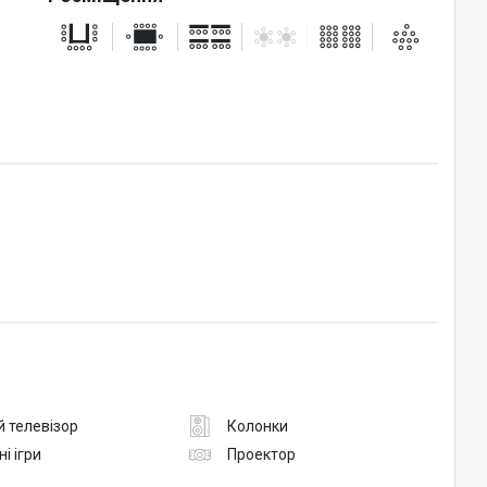
 телевізор
Колонки
ні ігри
Проектор