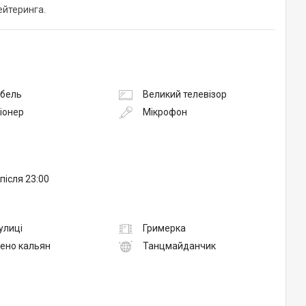
ейтеринга.
абель
Великий телевізор
іонер
Мікрофон
після 23:00
вулиці
Гримерка
ено кальян
Танцмайданчик