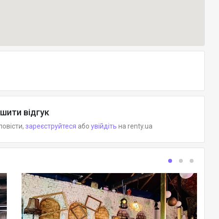
шити відгук
повісти,
зареєструйтеся
або
увійдіть
на renty.ua