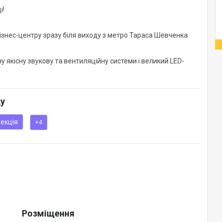
і!
ізнес-центру зразу біля виходу з метро Тараса Шевченка
у якісну звукову та вентиляційну системи і великий LED-
ду
екція
+4
Розміщення