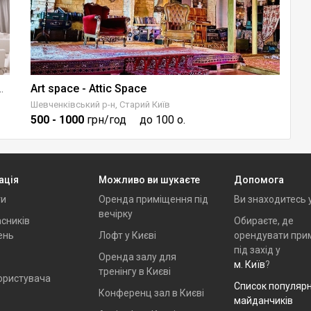
Art space - Attic Space
раном та звуковим обладнання
Шевченківський р-н, Старий Київ
Пе
500
- 1000
грн/год
до 100 о.
1
ація
Можливо ви шукаєте
Допомога
ти
Оренда приміщення під
Ви знаходитесь 
вечірку
сників
Обираєте, де
ень
Лофт у Києві
орендувати при
під захід у
Оренда залу для
м. Київ
?
тренінгу в Києві
ористувача
Список популяр
Конференц зал в Києві
майданчиків