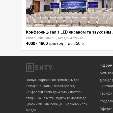
Лофтовий простір для заходів з бомбосховищем - СВС
Конференц-зал з LED ек
Святошинський р-н, Академмістечко
4000
- 4800
грн/год
до 250 о.
Інформ
Контак
Пошук і порівняння приміщень для
Для вла
приміщ
заходів. Унікальні простори від
конференц залів до міських лофтів і
Тарифи
студій. Наша мета - відкрити доступ до
Угода к
цікавих міських локацій широкому колу
Оферта
людей