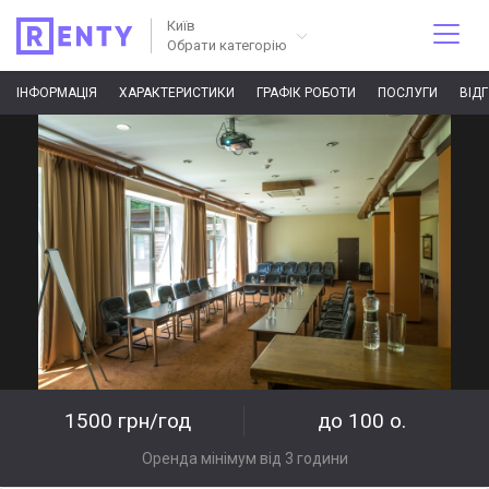
Київ
Обрати категорію
ІНФОРМАЦІЯ
ХАРАКТЕРИСТИКИ
ГРАФІК РОБОТИ
ПОСЛУГИ
ВІД
1500 грн/год
до 100 о.
Оренда мінімум від 3 години