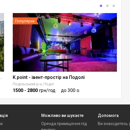
Популярне
K.point - івент-простір на Подолі
ція на березі Дніпра River Lodge Київ
Подільський р-н, Поділ
Пе
1500
- 2800
грн/год
до 300 о.
1
ація
Можливо ви шукаєте
Допомога
ти
Оренда приміщення під
Ви знаходитесь 
вечірку