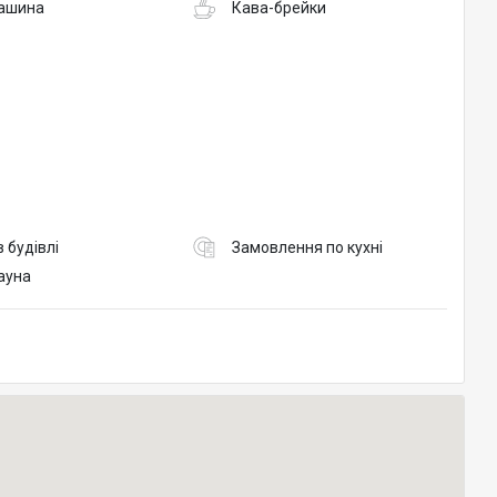
ашина
Кава-брейки
в будівлі
Замовлення по кухні
ауна