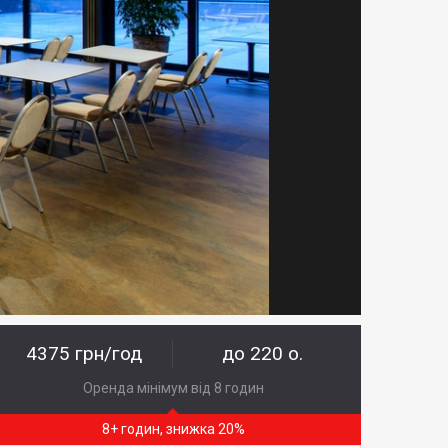
4375 грн/год
до 220 о.
Оренда мінімум від 8 годин
8+ годин, знижка 20%