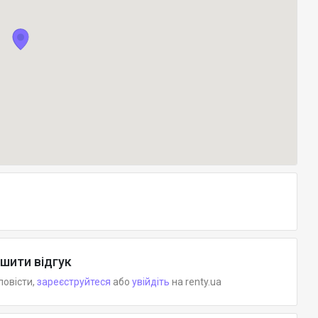
шити відгук
повісти,
зареєструйтеся
або
увійдіть
на renty.ua