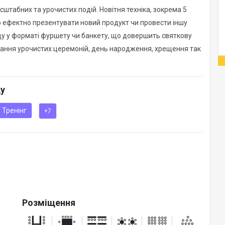
штабних та урочистих подій. Новітня техніка, зокрема 5
ефектно презентувати новий продукт чи провести іншу
оду у форматі фуршету чи банкету, що довершить святкову
вання урочистих церемоній, день народження, хрещення так
ду
Тренінг
+7
Розміщення