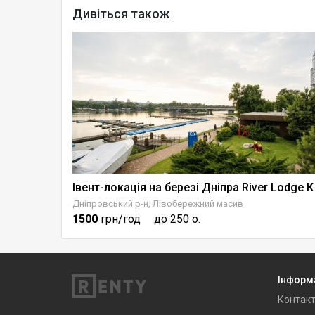
Дивіться також
Майданчик для подій книгарні Сенс на Хрещатику
Івент-лока
Дніпровський р-н, Лівобережний масив
1500
грн/год
до 250 о.
Інформ
Контак