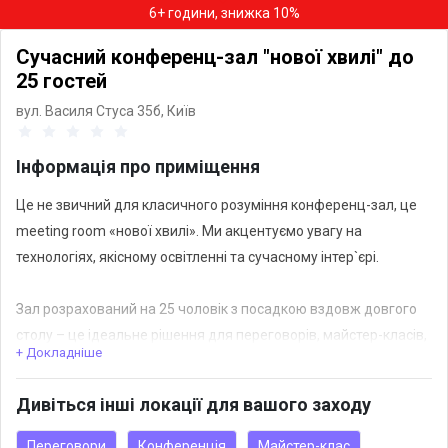
6+ години, знижка 10%
Сучасний конференц-зал "нової хвилі" до
25 гостей
вул. Василя Стуса 35б,
Київ
Інформація про приміщення
Це не звичний для класичного розуміння конференц-зал, це
meeting room «нової хвилі». Ми акцентуємо увагу на
технологіях, якісному освітленні та сучасному інтер`єрі.
Зал розрахований на 25 чоловік з посадкою вздовж довгого
столу – це ідеальне рішення для переговорів, майстер-класів,
+ Докладніше
вебінарів, зйомок подкастів, гри в мафію чи квіз.
Дивіться інші локації для вашого заходу
Secret Place або місце для неформальних переговорів та
відпочинку – це зона з укомплектованим міні-баром, барною
Переговори
Конференція
Майстер-клас