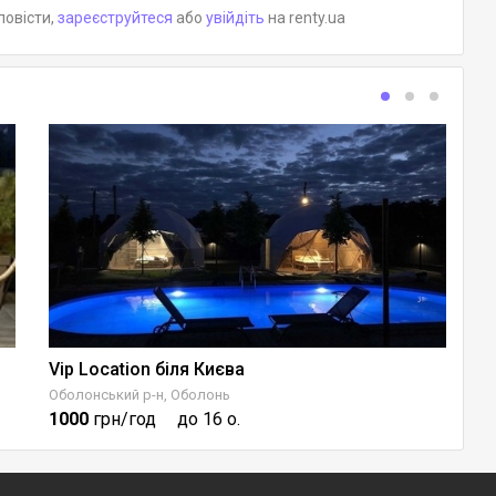
повісти,
зареєструйтеся
або
увійдіть
на renty.ua
Vip Location біля Києва
Оболонський р-н, Оболонь
Да
1000
грн/год
до 16 о.
1