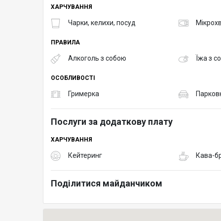
ХАРЧУВАННЯ
Чарки, келихи, посуд
Мікрох
ПРАВИЛА
Алкоголь з собою
Їжа з с
ОСОБЛИВОСТІ
Гримерка
Парков
Послуги за додаткову плату
ХАРЧУВАННЯ
Кейтеринг
Кава-б
Поділитися майданчиком