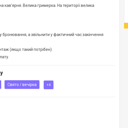
на кав'ярня. Велика гримерка. На території велика
у бронювання, а звільнити у фактичний час закінчення
таж (якщо такий потрібен).
лату.
ду
Свято / вечірка
+4