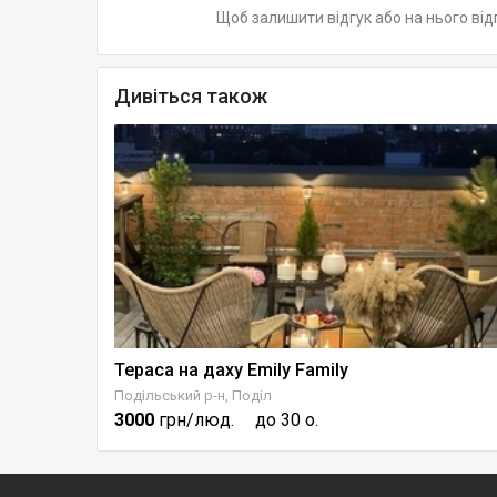
Щоб залишити відгук або на нього від
Дивіться також
Тераса на даху Emily Family
Велика Тераса на 21 поверсі з видом на Печерськ
Подільський р-н, Поділ
3000
грн/люд.
до 30 о.