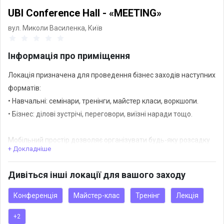
UBI Conference Hall - «MEETING»
вул. Миколи Василенка,
Київ
Інформація про приміщення
Локація призначена для проведення бізнес заходів наступних
форматів:
• Навчальні: семінари, тренінги, майстер класи, воркшопи.
• Бізнес: ділові зустрічі, переговори, виїзні наради тощо.
Мобільний простір дозволяє організувати будь-яку розсадку
+ Докладніше
учасників:
• Театральна,
Дивіться інші локації для вашого заходу
• Круглий стіл,
• Клас,
Конференція
Майстер-клас
Тренінг
Лекція
• Кабаре та ін.
+2