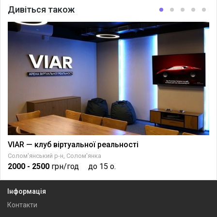
Дивіться також
VIAR — клуб віртуальної реальності
Солом'янський р-н, Солом'янка
2000
- 2500
грн/год
до 15 о.
Інформація
Контакти