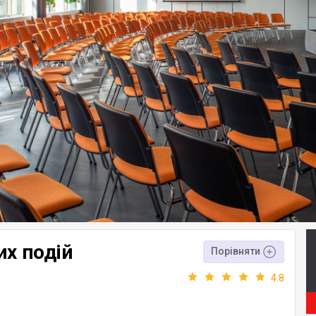
их подій
Порівняти
4.8