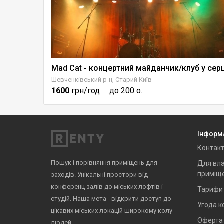
Шевченківський р-н, Старий Київ
1600
грн/год
до 200 о.
Інформ
Контак
Пошук і порівняння приміщень для
Для вла
приміщ
заходів. Унікальні простори від
конференц залів до міських лофтів і
Тарифи
студій. Наша мета - відкрити доступ до
Угода к
цікавих міських локацій широкому колу
Оферта
людей