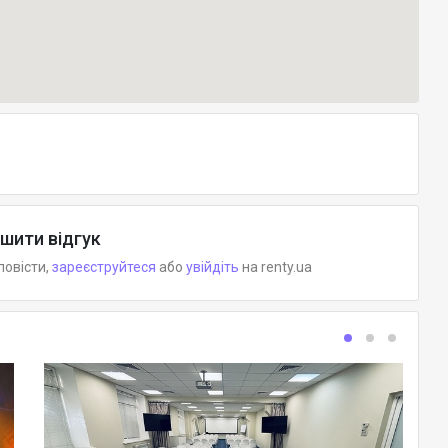
шити відгук
повісти,
зареєструйтеся
або
увійдіть
на renty.ua