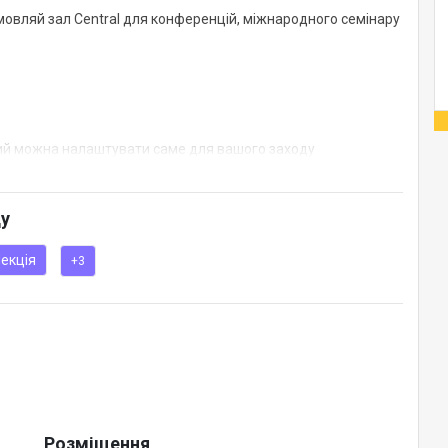
амовляй зал Central для конференцій, міжнародного семінару
який можна налаштувати саме для вашого заходу
ду
екція
+3
Розміщення