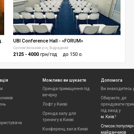
UBI Conference Hall - «FORUM»
L
Mad Cat - концертний майданчик/клуб у серці Подолу
Солом'янський р-н, Відрадний
Св
2125
- 4000
грн/год
до 150 о.
9
ація
Можливо ви шукаєте
Допомога
ти
Оренда приміщення під
Ви знаходитесь 
вечірку
сників
Обираєте, де
ень
Лофт у Києві
орендувати при
під захід у
Оренда залу для
м. Київ
?
тренінгу в Києві
ористувача
Список популяр
Конференц зал в Києві
майданчиків