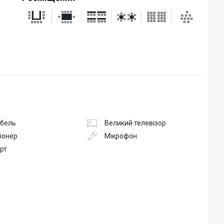
абель
Великий телевізор
іонер
Мікрофон
рт