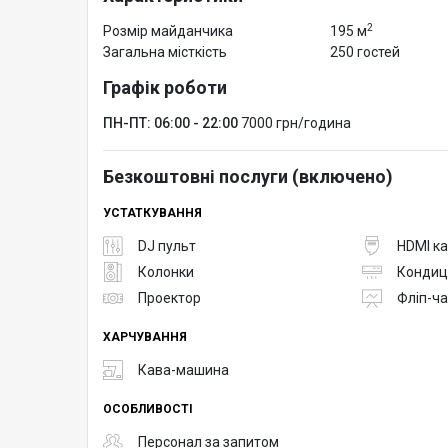
ЗВУЧНА СИСТЕМА
2
Розмір майданчика
195 м
2 МІКРОФОНУ
Загальна місткість
250 гостей
МУЛЬТИМЕДІЙНИЙ ФЛІПЧАРТ
Графік роботи
Ноутбук
КЛІКЕРИ
ПН-ПТ: 06:00 - 22:00
7000 грн/година
Також можемо допомогти з організацією:
Безкоштовні послуги (включено)
- Синхронний переклад
УСТАТКУВАННЯ
- Фото/відеозйомка
DJ пульт
HDMI к
- трансфер учасників
Колонки
Кондиц
- Бронь будь-якого готелю у Києві
Проектор
Фліп-ча
- Відео трансляція
- Кейтерінг
ХАРЧУВАННЯ
- Організація будь-якого заходу на виїзді
Кава-машина
Створюй події, що запам'ятовуються!
ОСОБЛИВОСТІ
Персонал за запитом