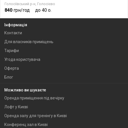
Голосіївський р-н, Голосієво
840
грн/год
до 40 о.
Інформація
Контакти
Для власників приміщень
Тарифи
Угода користувача
Оферта
Блог
Можливо ви шукаєте
Оренда приміщення під вечірку
Лофт у Києві
Оренда залу для тренінгу в Києві
Конференц зал в Києві