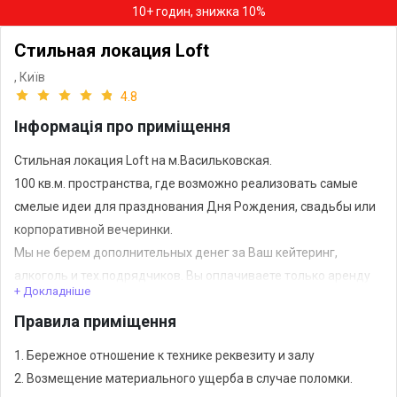
10+ годин, знижка 10%
Стильная локация Loft
,
Київ
4.8
Інформація про приміщення
Стильная локация Loft на м.Васильковская.
100 кв.м. пространства, где возможно реализовать самые
смелые идеи для празднования Дня Рождения, свадьбы или
корпоративной вечеринки.
Мы не берем дополнительных денег за Ваш кейтеринг,
алкоголь и тех.подрядчиков. Вы оплачиваете только аренду
+ Докладніше
локации без скрытых платежей.
Правила приміщення
Мы работаем круглосуточно и Вы всегда сможете продлить
веселье.
1. Бережное отношение к технике реквезиту и залу
2. Возмещение материального ущерба в случае поломки.