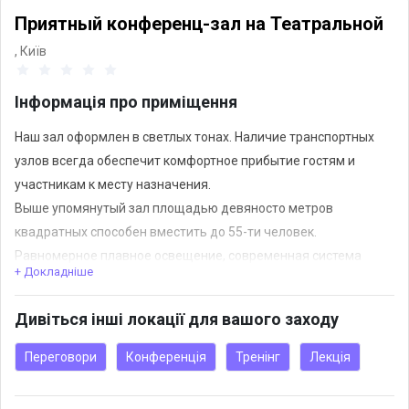
Приятный конференц-зал на Театральной
,
Київ
Інформація про приміщення
Наш зал оформлен в светлых тонах. Наличие транспортных
узлов всегда обеспечит комфортное прибытие гостям и
участникам к месту назначения.
Выше упомянутый зал площадью девяносто метров
квадратных способен вместить до 55-ти человек.
Равномерное плавное освещение, современная система
+ Докладніше
вентиляции, удобные стулья с планшетами - еще одно
достоинство данной локации.
Дивіться інші локації для вашого заходу
Благодаря универсальной форме рассадки в виде "Театра"
все внимание гостей будет направлено на Вас и других
Переговори
Конференція
Тренінг
Лекція
ведущих участников запланированного действия.
Мероприятие любого уровня конечно же не обходится без