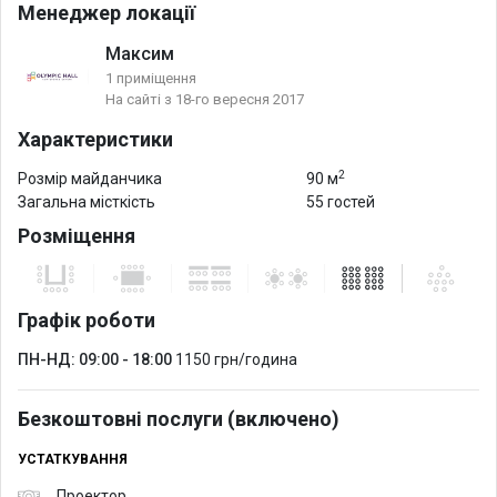
Менеджер локації
современных технических средств. По этому каждому клиенту
предлагается воспользоваться проектором с
Максим
широкоформатным экраном, флип-чартом, бесперебойным,
1 приміщення
На сайті з 18-го вересня 2017
высокоскоростным доступом в сеть Интернет посредством
WI-FI технологий. За дополнительную плату можно заказать
Характеристики
кофе-машинку и термопот.
2
Розмір майданчика
90 м
Загальна місткість
55 гостей
Розміщення
Графік роботи
ПН-НД: 09:00 - 18:00
1150 грн/година
Безкоштовні послуги (включено)
УСТАТКУВАННЯ
Проектор