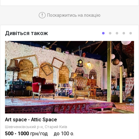
!
Поскаржитись на локацію
Дивіться також
Art space - Attic Space
Шевченківський р-н, Старий Київ
500
- 1000
грн/год
до 100 о.