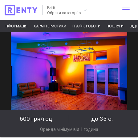
Київ
Обрати категорію
ІНФОРМАЦІЯ
ХАРАКТЕРИСТИКИ
ГРАФІК РОБОТИ
ПОСЛУГИ
ВІД
600 грн/год
до 35 о.
Оренда мінімум від 1 година