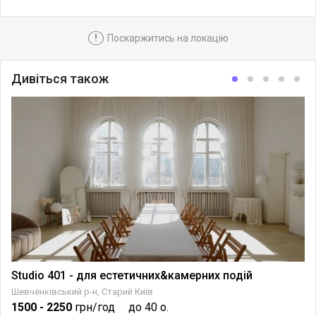
!
Поскаржитись на локацію
Дивіться також
Studio 401 - для естетичних&камерних подій
Шевченківський р-н, Старий Київ
1500
- 2250
грн/год
до 40 о.