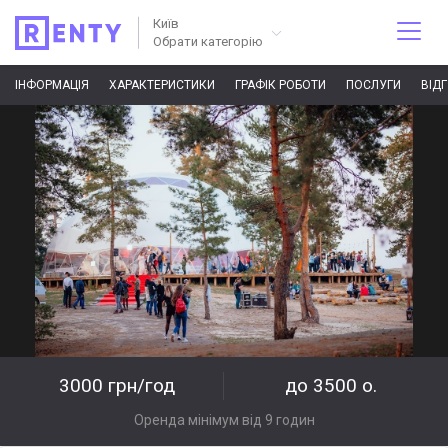
Київ
Обрати категорію
ІНФОРМАЦІЯ
ХАРАКТЕРИСТИКИ
ГРАФІК РОБОТИ
ПОСЛУГИ
ВІД
3000 грн/год
до 3500 о.
Оренда мінімум від 9 годин