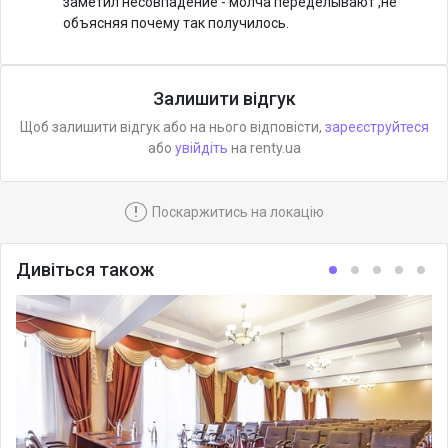
заметил несовпадение - молча переделывают ,не
объясняя почему так получилось.
Залишити відгук
Щоб залишити відгук або на нього відповісти,
зареєструйтеся
або
увійдіть
на renty.ua
!
Поскаржитись на локацію
Дивіться також