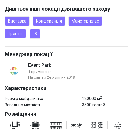
Сфера, Бора Бора, Коста-Іка, Майямі, Фестиваль.
Дивіться інші локації для вашого заходу
Виставка
Конференція
Майстер-клас
Тренінг
+9
Менеджер локації
Event Park
1 приміщення
На сайті з 2-го липня 2019
Характеристики
2
Розмір майданчика
120000 м
Загальна місткість
3500 гостей
Розміщення