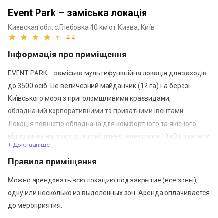
Event Park – заміська локація
Киевская обл. с.Глебовка 40 км от Киева,
Київ
4.4
Інформація про приміщення
EVENT PARK – заміська мультифункційна локація для заходів
до 3500 осіб. Це величезний майданчик (12 га) на березі
Київського моря з приголомшливими краєвидами,
обладнаний корпоративними та приватними івентами.
Локація повністю обладнана для комфортного та якісного
відпочинку на природі: є освітлення, електрика 10 кВт, туалети
+ Докладніше
рівня тризіркового готелю (у приміщенні), доступ до пляжу,
Правила приміщення
пляжні душові з постійною подачею води, роздягальні,
парковка на території, зони для куріння.
Можно арендовать всю локацию под закрытие (все зоны),
Для зручності локація поділена на зони. Можна орендувати
одну или несколько из выделенных зон. Аренда оплачивается
всю локацію під закриття (всі зони), одну або кілька виділених
до мероприятия.
зон: