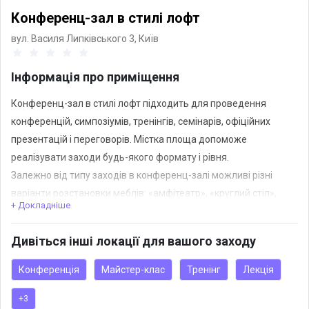
Конференц-зал в стилі лофт
вул. Василя Липківського 3,
Київ
Інформація про приміщення
Конференц-зал в стилі лофт підходить для проведення
конференцій, симпозіумів, тренінгів, семінарів, офіційних
презентацій і переговорів. Містка площа допоможе
реалізувати заходи будь-якого формату і рівня.
Залежно від типу заходів в конференц-залі можливі різні
варіанти розстановки меблів: «амфітеатр», «круглий стіл»,
+ Докладніше
«шкільний клас»
та ін.
Дивіться інші локації для вашого заходу
Конференц-зал укомплектований мультимедійним
проектором, екраном, звукопідсилювачами, швидкісним Wi-Fi
Конференція
Майстер-клас
Тренінг
Лекція
інтернетом, є можливість підключення ноутбука.
+3