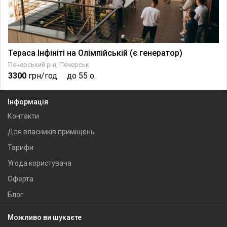
Тераса Інфініті на Олімпійській (є генератор)
Печерський р-н, Печерськ
3300
грн/год
до 55 о.
Інформація
Контакти
Для власників приміщень
Тарифи
Угода користувача
Оферта
Блог
Можливо ви шукаєте