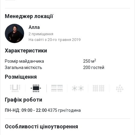
Пропонуємо цілий комплекс послуг з оренди – від технічного
оснащення (звук, світло, проектори) до підготовки зони
Менеджер локації
реєстрації, організаційного супроводу, монтажу банерних
Алла
конструкцій.
2 приміщення
Ми маємо власну кейтерингову службу. Для кожного заходу
На сайті з 20-го травня 2019
ми пропонуємо індивідуальне меню.
Характеристики
2
Розмір майданчика
250 м
Загальна місткість
200 гостей
Розміщення
Графік роботи
ПН-НД: 09:00 - 22:00
4375 грн/година
Особливості ціноутворення