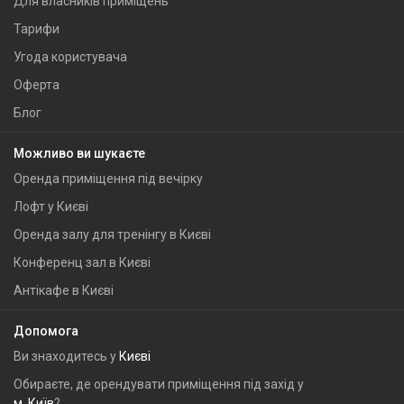
Для власників приміщень
Тарифи
Угода користувача
Оферта
Блог
Можливо ви шукаєте
Оренда приміщення під вечірку
Лофт у Києві
Оренда залу для тренінгу в Києві
Конференц зал в Києві
Антікафе в Києві
Допомога
Ви знаходитесь у
Києві
Обираєте, де орендувати приміщення під захід у
м. Київ
?