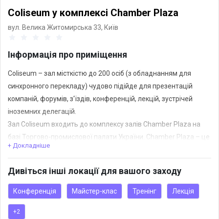
Coliseum у комплексі Chamber Plaza
вул. Велика Житомирська 33,
Київ
Інформація про приміщення
Coliseum – зал місткістю до 200 осіб (з обладнанням для
синхронного перекладу) чудово підійде для презентацій
компаній, форумів, з'їздів, конференцій, лекцій, зустрічей
іноземних делегацій.
Зал Coliseum входить до комплексу залів Chamber Plaza на
базі Торгово-промислової палати України. Chamber Plaza – це
+ Докладніше
багатофункціональний майданчик у самому центрі Києва. Її
унікальність – п'ять залів (Grand Hall, Coliseum, Chamber Media,
Дивіться інші локації для вашого заходу
Довнар Холл, Виставкова площа, навчальний клас), в яких
можна одночасно проводити концептуально різноманітні
Конференція
Майстер-клас
Тренінг
Лекція
заходи.
+2