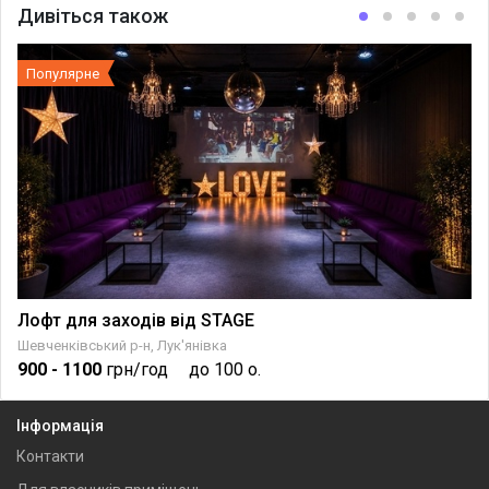
Дивіться також
Популярне
Лофт для заходів від STAGE
Шевченківський р-н, Лук'янівка
900
- 1100
грн/год
до 100 о.
Інформація
Контакти