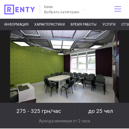
Киев
Выбрать категорию
ИНФОРМАЦИЯ
ХАРАКТЕРИСТИКИ
ВРЕМЯ РАБОТЫ
УСЛУГИ
ОТЗ
275 - 325 грн/час
до 25 чел
Аренда минимум от 2 часа