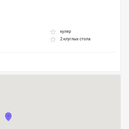
кулер
2 клуглых стола