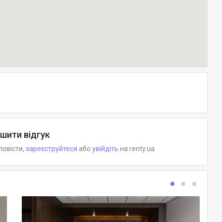
шити відгук
повісти,
зареєструйтеся
або
увійдіть
на renty.ua