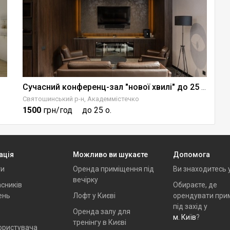
Сучасний конференц-зал "нової хвилі" до 25 гостей
Святошинський р-н, Академмістечко
Пе
1500
грн/год
до 25 о.
1
ація
Можливо ви шукаєте
Допомога
ти
Оренда приміщення під
Ви знаходитесь 
вечірку
сників
Обираєте, де
ень
Лофт у Києві
орендувати при
під захід у
Оренда залу для
м. Київ
?
тренінгу в Києві
ористувача