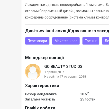
Локация находится в новостройке на 1-ом этаже. З
столами.Современный дизайн, возможны разные в
конференц-оборудование (система климат контроль,
Дивіться інші локації для вашого захо
Переговори
Майстер-клас
Тренінг
Ле
Менеджер локації
GO BEAUTY STUDIOS
1 приміщення
На сайті з 17-го серпня 2018
Характеристики
2
Розмір майданчика
30 м
Загальна місткість
25 гостей
Графік роботи