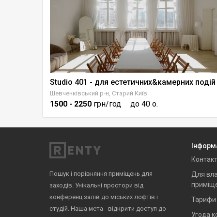
Studio 401 - для естетичних&камерних подій
Шевченківський р-н, Старий Київ
1500
- 2250
грн/год
до 40 о.
Інформ
Контак
Пошук і порівняння приміщень для
Для вла
приміщ
заходів. Унікальні простори від
конференц залів до міських лофтів і
Тарифи
студій. Наша мета - відкрити доступ до
Угода к