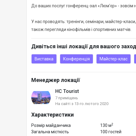
До ваших послуг rонференц-зал «Люм'єр» - зовсім н
У нас проводять: тренінги, семінари, майстер-класи, 
також перегляди кінофільмів і спортивних матчів.
Дивіться інші локації для вашого захо
Виставка
Конференція
Майстер-клас
Менеджер локації
HC Tourist
7 приміщень
На сайті з 13-го лютого 2020
Характеристики
2
Розмір майданчика
130 м
Загальна місткість
100 гостей