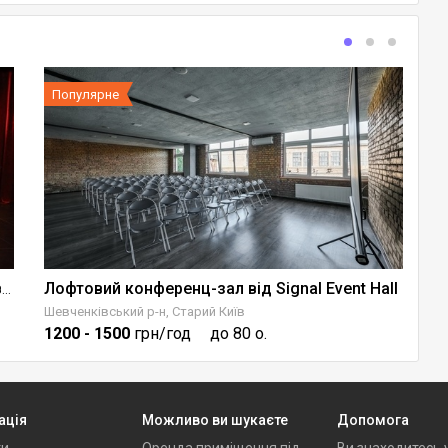
Популярне
Лофтовий конференц-зал від Signal Event Hall
З
Art Space Браво - локація для творчості та івентів
Шевченківський р-н, Старий Київ
Ше
1200
- 1500
грн/год
до 80 о.
6
ація
Можливо ви шукаєте
Допомога