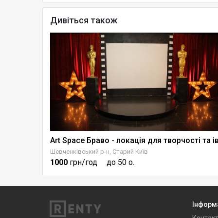
Дивіться також
Шевченківський р-н, Старий Київ
1000
грн/год
до 50 о.
Інформ