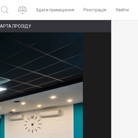
Здати приміщення
Реєстрація
Увійти
АРТА ПРОЇЗДУ