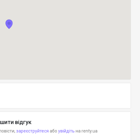
шити відгук
повісти,
зареєструйтеся
або
увійдіть
на renty.ua