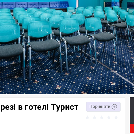
езі в готелі Турист
Порівняти