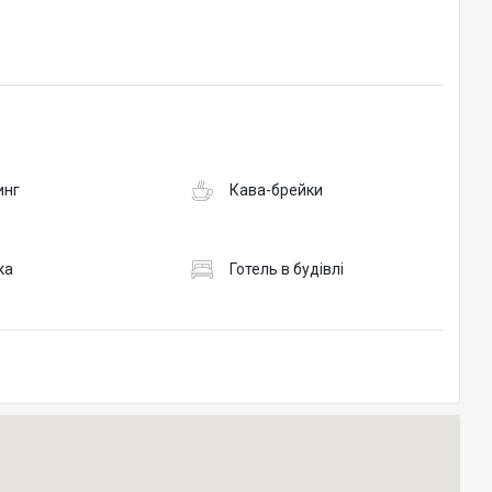
инг
Кава-брейки
ка
Готель в будівлі